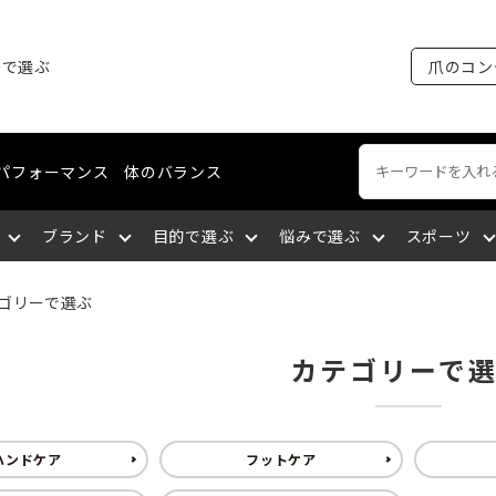
ーで選ぶ
爪のコン
パフォーマンス
体のバランス
ブランド
目的で選ぶ
悩みで選ぶ
スポーツ
ゴリーで選ぶ
ートネイル
える
裂がある
ング・マラソン
ケア
ィショニングライン
エミューオイル
爪を育成する
爪に出血が出る
陸上競技
ネイルケア
コスメティクスライン
関東
カテゴリーで
談をする
厚い
セリング
爪について知る
爪を大きくしたい
バドミントン
爪の補強・補修
中国
ハンドケア
フットケア
サポートする
になっている
九州
筋肉の疲れを取る
深爪になっている
空手