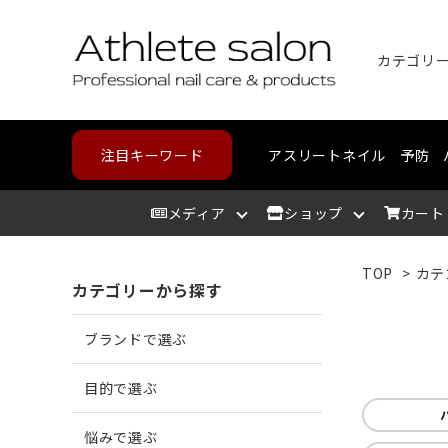
カテゴリ
注目キーワード
アスリートネイル
予防
メディア
ショップ
カート
TOP
>
カテ
カテゴリーから探す
アスリートサロン
爪を洗う
爪が割れる
野球・高校野球
ハンドケア
スポーツメディカルライン
北海道
アスリ
爪を整
爪に亀
ランニ
フット
コンデ
東北
ブランドで選ぶ
爪を保湿する
爪が薄い
バスケットボール
中部
爪の相
爪が分
テニス
カウン
近畿
目的で選ぶ
悩みで選ぶ
角質を取り除く
二枚爪になっている
ボルダリング
筋肉を
巻き爪
水泳