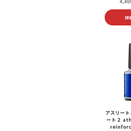
4,4
詳
アスリート
ート２ athl
reinfor