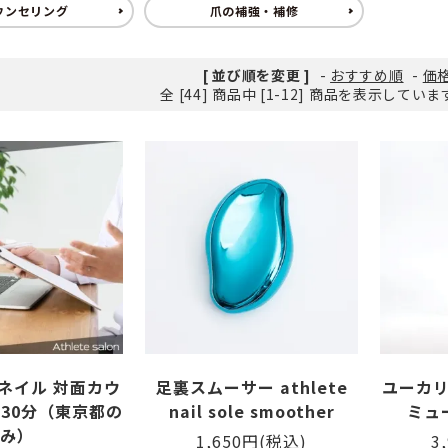
ウンセリング
爪の補強・補修
筋がある
ング
爪が緑色になっている
ヨガ・ピラティス
[ 並び順を変更 ]
-
おすすめ順
-
価
全 [44] 商品中 [1-12] 商品を表示してい
爪が反る
爪が白
ネイル 対面カウ
足裏スムーサー athlete
ユーカリ
 30分（東京都の
nail sole smoother
ミュー
み）
1,650円(税込)
3