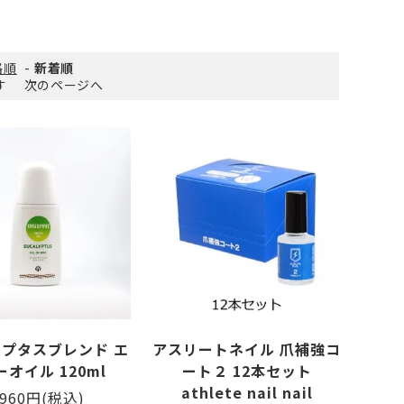
ささくれがある
その他スポーツ
格順
-
新着順
ます
次のページへ
い斑がある
プタスブレンド エ
アスリートネイル 爪補強コ
オイル 120ml
ート２ 12本セット
athlete nail nail
,960円(税込)