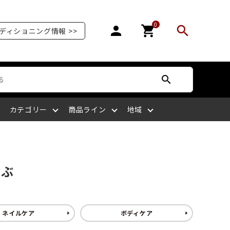
0
person
shopping_cart
search
ディショニング情報 >>
search
カテゴリー
商品ライン
地域
オリンピア
爪を補強する
爪が剥がれる
サッカー
ボディケア
ケアサプライライン
北陸
選ぶ
爪の栄養を摂る
爪がピンク色ではない
ラグビー
四国
ネイルケア
ボディケア
マッサージをする
爪を噛む
剣道