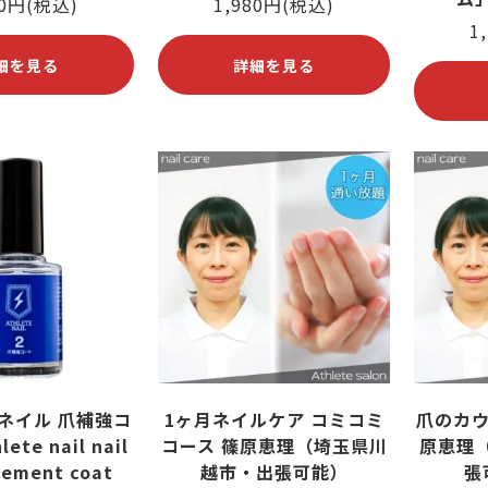
00円(税込)
1,980円(税込)
1
細を見る
詳細を見る
ネイル 爪補強コ
1ヶ月ネイルケア コミコミ
爪のカウ
ete nail nail
コース 篠原恵理（埼玉県川
原恵理
cement coat
越市・出張可能）
張