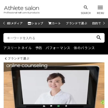
menu
search
SEARCH
MENU
メディア
ショップ
カート
ブランドで選ぶ
目的で選ぶ
search
アスリートネイル
予防
パフォーマンス
体のバランス
ブランドで選ぶ