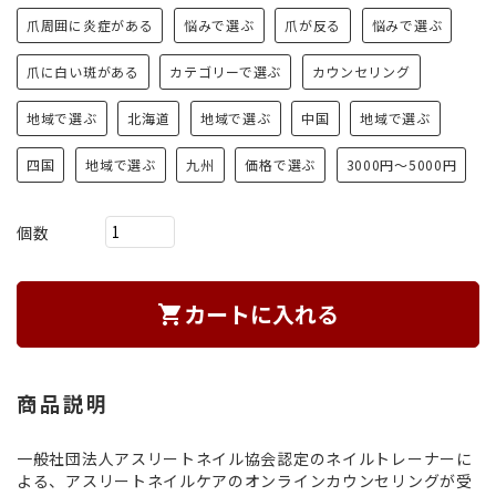
爪周囲に炎症がある
悩みで選ぶ
爪が反る
悩みで選ぶ
爪に白い斑がある
カテゴリーで選ぶ
カウンセリング
地域で選ぶ
北海道
地域で選ぶ
中国
地域で選ぶ
四国
地域で選ぶ
九州
価格で選ぶ
3000円～5000円
個数
カートに入れる
shopping_cart
商品説明
一般社団法人アスリートネイル協会認定のネイルトレーナーに
よる、アスリートネイルケアのオンラインカウンセリングが受