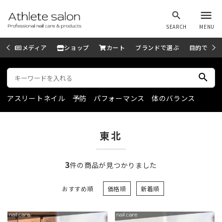
menu
search
SEARCH
MENU
メディア
ショップ
カート
ブランドで選ぶ
目的で選ぶ
search
アスリートネイル
予防
パフォーマンス
体のバランス
東北
3
件の商品が見つかりました
おすすめ順
価格順
新着順