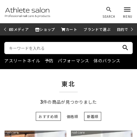
menu
search
SEARCH
MENU
メディア
ショップ
カート
ブランドで選ぶ
目的で選ぶ
search
アスリートネイル
予防
パフォーマンス
体のバランス
東北
3
件の商品が見つかりました
おすすめ順
価格順
新着順