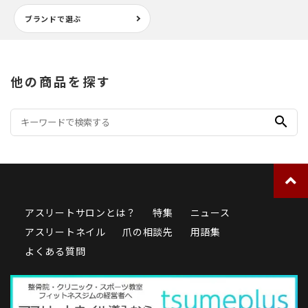
ブランドで選ぶ
他の商品を探す
search
アスリートサロンとは？
特集
ニュース
アスリートネイル
爪の相談先
用語集
よくある質問