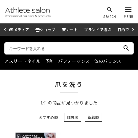
menu
search
SEARCH
MENU
メディア
ショップ
カート
ブランドで選ぶ
目的で選ぶ
search
アスリートネイル
予防
パフォーマンス
体のバランス
爪を洗う
1
件の商品が見つかりました
おすすめ順
価格順
新着順