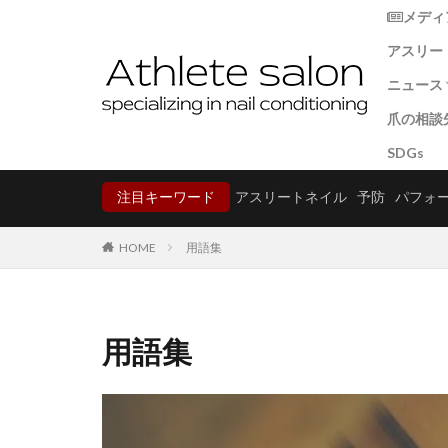
大阪府
奈良
メディ
岡山県
岩手
アスリー
栃木県
沖縄
ニュース
秋田県
群馬
爪の相談
鳥取県
イベン
鹿児
SDGs
トレー
爪のコ
クリニ
注目キーワード
アスリートネイル
予防
パフォ
HOME
用語集
用語集