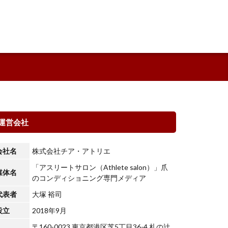
運営会社
会社名
株式会社チア・アトリエ
「アスリートサロン（Athlete salon）」爪
媒体名
のコンディショニング専門メディア
代表者
大塚 裕司
設立
2018年9月
〒160-0023 東京都港区芝5丁目36-4 札の辻