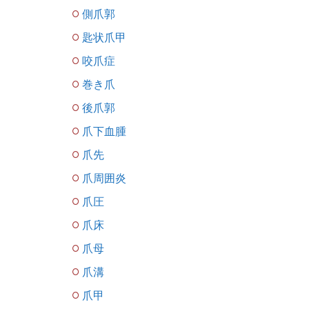
側爪郭
匙状爪甲
咬爪症
巻き爪
後爪郭
爪下血腫
爪先
爪周囲炎
爪圧
爪床
爪母
爪溝
爪甲