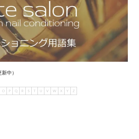
更新中）
O
P
Q
R
S
T
U
V
W
X
Y
Z