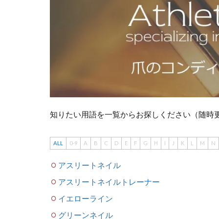
知りたい用語を一覧からお探しください（随時
ALL
0-9
A
B
C
D
E
F
G
H
I
J
K
L
M
N
アスリートネイル
アスリートネイルトレーナー
イエローライン
グリーンネイル