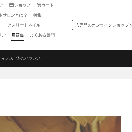
県
宮城県
宮崎県
富山県
山口県
山形県
山梨県
ア
ショップ
カート
県
島根県
広島県
徳島県
愛媛県
愛知県
新潟県
トサロンとは？
特集
県
滋賀県
熊本県
石川県
神奈川県
福井県
福岡県
爪専門のオンラインショップ >
アスリートネイル
県
茨城県
長崎県
長野県
青森県
静岡県
香川県
先
用語集
よくある質問
トレポート
島県
爪学
スポーツ栄養学
スポーツ医学
爪の症状
症例
ナー一覧
ンディショニングサロン
ック
検索
ーマンス
体のバランス