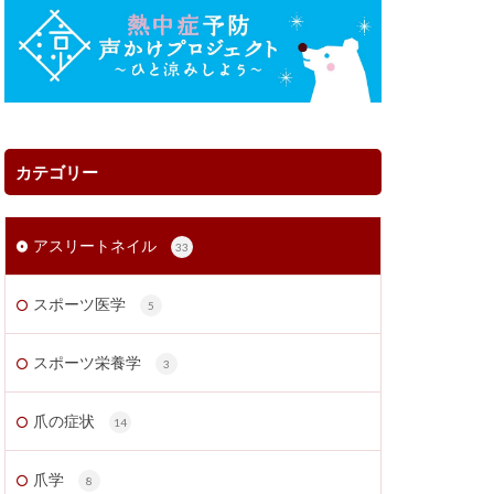
カテゴリー
アスリートネイル
33
スポーツ医学
5
スポーツ栄養学
3
爪の症状
14
爪学
8