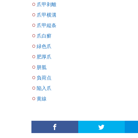
爪甲剥離
爪甲横溝
爪甲縦条
爪白癬
緑色爪
肥厚爪
胼胝
負荷点
陥入爪
黄線