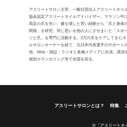
アスリートサロン主宰。一般社団法人アスリートネイ
協会認定アスリートネイルアドバイザー。マラソン中
両足の爪を失い、膝を壊した苦い経験から「爪と身体
関係」を研究。同じ思いを他の人にさせまいと「スポ
ツと爪」を専門に活動する。3万の爪をケアしてきたネ
ルサロンオーナーを経て、元日本代表選手のサポート
他、Web・雑誌・ラジオと各種メディアに出演。講演
個別カウンセリング等で全国を回る。
アスリートサロンとは？
特集
※「アスリートネ