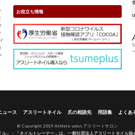
ル
お役立ち情報
U
に
の
ー
イ
の
や
ニュース
アスリートネイル
爪の相談先
用語集
よくあ
© Copyright 2019 Athlete salon アスリートサロン
イル」・「ネイルトレーナー」は、
一般社団法人アスリートネイル協