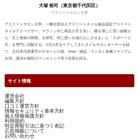
大塚 裕司（東京都千代田区）
アスリートサロン主宰
アスリートサロン主宰。一般社団法人アスリートネイル協会認定アスリート
ネイルアドバイザー。マラソン中に両足の爪を失い、膝を壊した苦い経験か
ら「爪と身体の関係」を研究。同じ思いを他の人にさせまいと「スポーツと
爪」を専門に活動する。3万の爪をケアしてきたネイルサロンオーナーを経
て、元日本代表選手のサポートの他、Web・雑誌・ラジオと各種メディアに
出演。講演や個別カウンセリング等で全国を回る。
サイト情報
運営会社
編集方針
口コミ運営方針
情報セキュリティ基本方針
個人情報保護方針
利用規約
特定商取引法に基づく表記
広告掲載について
お問い合わせ