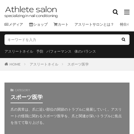
カテゴリー
メディア
ショップ
カート
アスリートサロンとは？
特集
タグ
★★★★★
★★★★☆
★★★☆☆
★★☆☆☆
★☆☆☆☆
スポーツ外来
アスリートネイル
予防
パフォーマンス
体のバランス
ランナー
三重県
京都府
佐賀県
兵庫県
HOME
アスリートネイル
スポーツ医学
北海道
千葉県
和歌山県
埼玉県
大分県
大阪府
奈良県
宮城県
宮崎県
富山県
山口県
山形県
山梨県
岐阜県
岡山県
CATEGORY
岩手県
島根県
広島県
徳島県
愛媛県
スポーツ医学
愛知県
新潟県
東京都
栃木県
沖縄県
爪の異常は、爪に近い部位の関節のトラブルに発展していく。アスリ
滋賀県
熊本県
石川県
神奈川県
福井県
ートの怪我に関わるスポーツ医学を、爪と関連が深いトラブルに焦点
福岡県
福島県
秋田県
群馬県
茨城県
を当てて取り上げる。
長崎県
長野県
青森県
静岡県
香川県