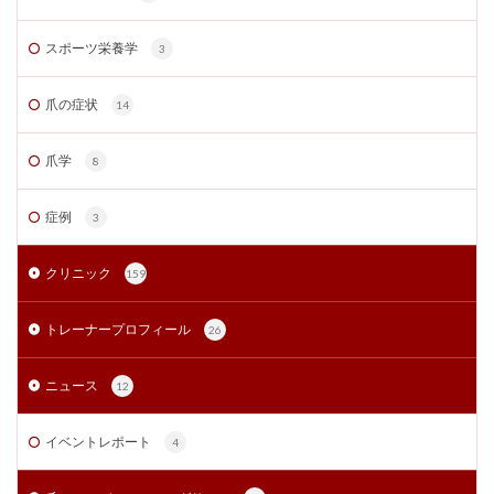
スポーツ栄養学
3
爪の症状
14
爪学
8
症例
3
クリニック
159
トレーナープロフィール
26
ニュース
12
イベントレポート
4