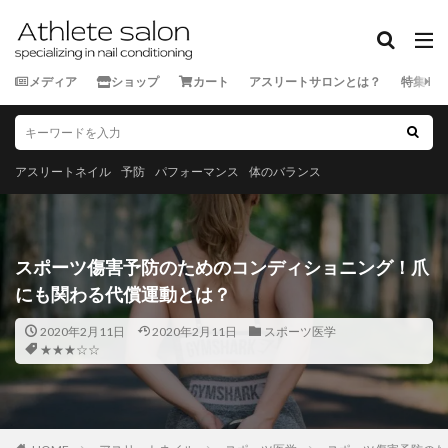
カテゴリー
メディア
ショップ
カート
アスリートサロンとは？
特集
タグ
★★★★★
★★★★☆
★★★☆☆
★★☆☆☆
★☆☆☆☆
スポーツ外来
アスリートネイル
予防
パフォーマンス
体のバランス
ランナー
三重県
京都府
佐賀県
兵庫県
北海道
千葉県
和歌山県
埼玉県
大分県
大阪府
奈良県
宮城県
宮崎県
富山県
スポーツ傷害予防のためのコンディショニング！爪
山口県
山形県
山梨県
岐阜県
岡山県
にも関わる代償運動とは？
岩手県
島根県
広島県
徳島県
愛媛県
2020年2月11日
2020年2月11日
スポーツ医学
愛知県
新潟県
東京都
栃木県
沖縄県
★★★☆☆
滋賀県
熊本県
石川県
神奈川県
福井県
福岡県
福島県
秋田県
群馬県
茨城県
長崎県
長野県
青森県
静岡県
香川県