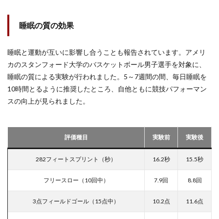
睡眠の質の効果
睡眠と運動が互いに影響し合うことも報告されています。アメリ
カのスタンフォード大学のバスケットボール男子選手を対象に、
睡眠の質による実験が行われました。5～7週間の間、毎日睡眠を
10時間とるように推奨したところ、自他ともに競技パフォーマン
スの向上が見られました。
評価種目
実験前
実験後
282フィートスプリント（秒）
16.2秒
15.5秒
フリースロー（10回中）
7.9回
8.8回
3点フィールドゴール（15点中）
10.2点
11.6点