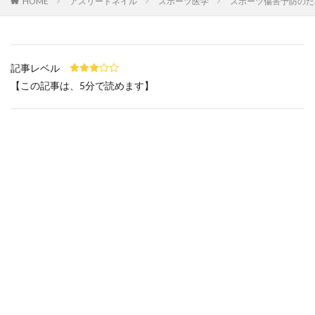
HOME
アスリートネイル
スポーツ医学
スポーツ傷害予防のた
高知県
鳥取県
鹿児島県
検索
記事レベル
【この記事は、5分で読めます】