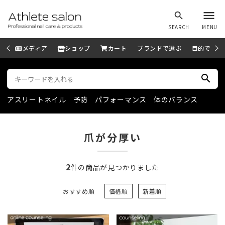
menu
search
SEARCH
MENU
メディア
ショップ
カート
ブランドで選ぶ
目的で選ぶ
search
アスリートネイル
予防
パフォーマンス
体のバランス
爪が分厚い
2
件の商品が見つかりました
おすすめ順
価格順
新着順