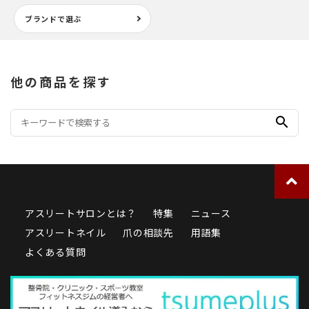
ブランドで選ぶ
他の商品を探す
search
アスリートサロンとは？
特集
ニュース
アスリートネイル
爪の相談先
用語集
よくある質問