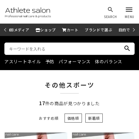
menu
search
SEARCH
MENU
メディア
ショップ
カート
ブランドで選ぶ
目的で選ぶ
search
アスリートネイル
予防
パフォーマンス
体のバランス
その他スポーツ
17
件の商品が見つかりました
おすすめ順
価格順
新着順