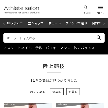
menu
search
SEARCH
MENU
メディア
ショップ
カート
ブランドで選ぶ
目的で選ぶ
search
アスリートネイル
予防
パフォーマンス
体のバランス
陸上競技
11
件の商品が見つかりました
おすすめ順
価格順
新着順