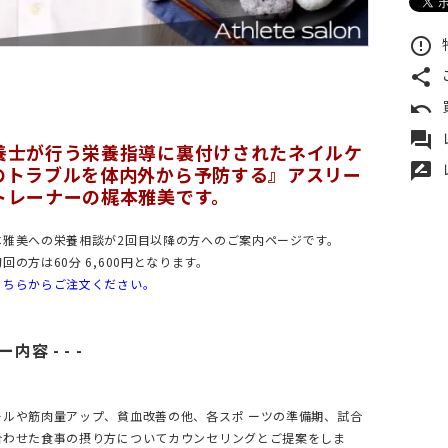
error_outline
share
undo
forum
養士が行う栄養指導に裏付けされたネイルケ
rate_review
のトラブルを体内外から予防する』アスリー
トレーナーの梶本雅美です。
本雅美への栄養相談が2回目以降の方へのご案内ページです。
回の方は60分 6,600円となります。
こちらからご注文ください。
ー内容 - - -
ールや筋肉量アップ、貧血改善の他、各スポ ーツの準備期、試合
合わせた食事の摂り方についてカウンセリングとご提案をしま