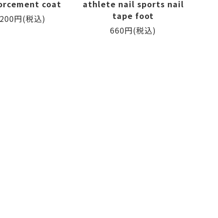
orcement coat
athlete nail sports nail
tape foot
,200円(税込)
660円(税込)