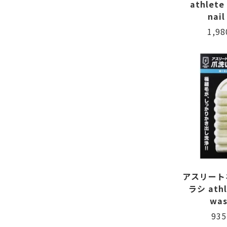
athlete 
nail
1,9
アスリート
ラシ athle
was
93