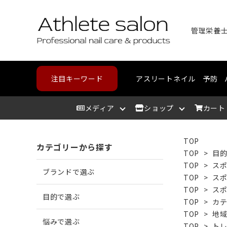
注目キーワード
アスリートネイル
予防
メディア
ショップ
カート
TOP
カテゴリーから探す
アスリートサロン
爪を洗う
爪が割れる
野球・高校野球
ハンドケア
スポーツメディカルライン
北海道
アスリ
爪を整
爪に亀
ランニ
フット
コンデ
東北
TOP
>
目
TOP
>
ス
ブランドで選ぶ
TOP
>
ス
爪を保湿する
爪が薄い
バスケットボール
中部
爪の相
爪が分
テニス
カウン
近畿
TOP
>
ス
目的で選ぶ
TOP
>
カ
TOP
>
地
悩みで選ぶ
角質を取り除く
二枚爪になっている
ボルダリング
筋肉を
巻き爪
水泳
TOP
>
ト