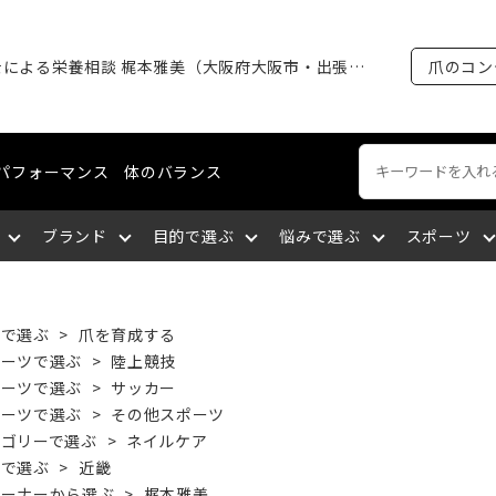
管理栄養士による栄養相談 梶本雅美（大阪府大阪市・出張相談）｜2回目以降の方｜30分〜
爪のコン
パフォーマンス
体のバランス
ブランド
目的で選ぶ
悩みで選ぶ
スポーツ
ートネイル
える
裂がある
ング・マラソン
ケア
ィショニングライン
エミューオイル
爪を育成する
爪に出血が出る
陸上競技
ネイルケア
コスメティクスライン
関東
的で選ぶ
>
爪を育成する
ポーツで選ぶ
>
陸上競技
ポーツで選ぶ
>
サッカー
談をする
厚い
セリング
爪について知る
爪を大きくしたい
バドミントン
爪の補強・補修
中国
ポーツで選ぶ
>
その他スポーツ
テゴリーで選ぶ
>
ネイルケア
域で選ぶ
>
近畿
サポートする
になっている
九州
筋肉の疲れを取る
深爪になっている
空手
レーナーから選ぶ
>
梶本雅美