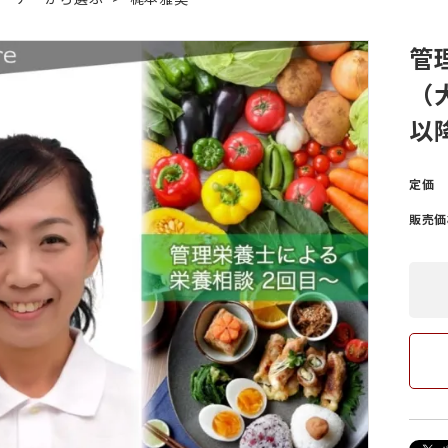
管
筋がある
ング
爪が緑色になっている
ヨガ・ピラティス
（
以
爪が反る
爪が白
定価
販売価