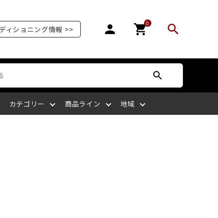
0
person
shopping_cart
search
ディショニング情報 >>
search
カテゴリー
商品ライン
地域
オリンピア
爪を補強する
爪が剥がれる
サッカー
ボディケア
ケアサプライライン
北陸
爪の栄養を摂る
爪がピンク色ではない
ラグビー
四国
マッサージをする
爪を噛む
剣道