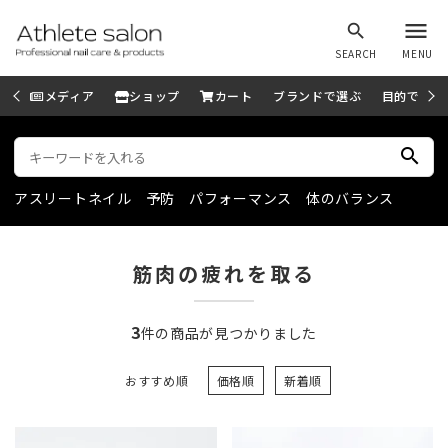
menu
search
SEARCH
MENU
メディア
ショップ
カート
ブランドで選ぶ
目的で選ぶ
search
アスリートネイル
予防
パフォーマンス
体のバランス
筋肉の疲れを取る
3
件の商品が見つかりました
おすすめ順
価格順
新着順