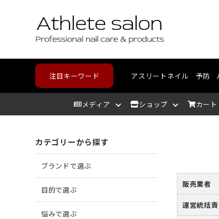
注目キーワード
アスリートネイル
予防
メディア
ショップ
カート
カテゴリーから探す
アスリートサロン
爪を洗う
爪が割れる
野球・高校野球
ハンドケア
スポーツメディカルライン
北海道
アスリ
爪を整
爪に亀
ランニ
フット
コンデ
東北
ブランドで選ぶ
爪を保湿する
爪が薄い
バスケットボール
中部
爪の相
爪が分
テニス
カウン
近畿
販売業者
目的で選ぶ
運営統括責
悩みで選ぶ
角質を取り除く
二枚爪になっている
ボルダリング
筋肉を
巻き爪
水泳