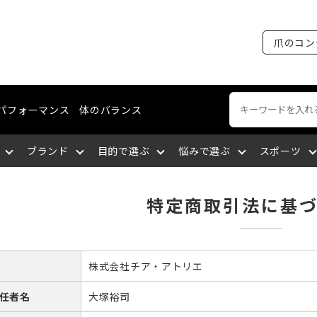
爪のコン
パフォーマンス
体のバランス
ブランド
目的で選ぶ
悩みで選ぶ
スポーツ
特定商取引法に基
ートネイル
える
裂がある
ング・マラソン
ケア
ィショニングライン
エミューオイル
爪を育成する
爪に出血が出る
陸上競技
ネイルケア
コスメティクスライン
関東
談をする
厚い
セリング
爪について知る
爪を大きくしたい
バドミントン
爪の補強・補修
中国
株式会社チア・アトリエ
任者名
大塚裕司
サポートする
になっている
九州
筋肉の疲れを取る
深爪になっている
空手