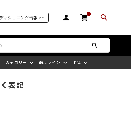
0
person
shopping_cart
search
ディショニング情報 >>
search
カテゴリー
商品ライン
地域
づく表記
オリンピア
爪を補強する
爪が剥がれる
サッカー
ボディケア
ケアサプライライン
北陸
爪の栄養を摂る
爪がピンク色ではない
ラグビー
四国
マッサージをする
爪を噛む
剣道