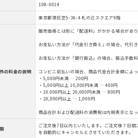
108-0014
東京都港区芝5-36-4 札の辻スクエア9階
筋がある
ング
爪が緑色になっている
ヨガ・ピラティス
販売価格とは別に「配送料」がかかる場合があり
爪が反る
爪が白
お支払い方法が「代金引き換え」の場合、代引き
お支払い方法が「銀行振込」の場合、振込手数料
外の料金の説明
コンビニ前払いの場合、商品代金合計金額によっ
・5,000円未満 … 200円
・5,000円以上 10,000円未満 … 400円
・10.000円以上 20,000円未満 … 800円
・20,000円以上 … 1,000円
商品合計および配送料の消費税は内税表示となっ
ご注文後7日以内といたします。ご注文後７日間
限
を自動的にキャンセルとさせていただきます。