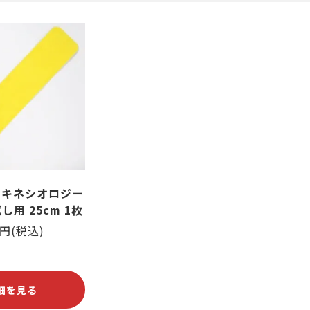
筋がある
ング
爪が緑色になっている
ヨガ・ピラティス
爪が反る
爪が白
 キネシオロジー
し用 25cm 1枚
2円(税込)
細を見る