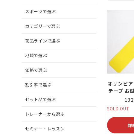
スポーツで選ぶ
爪がでこぼこする
柔道
爪に縦
ボウリ
カテゴリーで選ぶ
商品ラインで選ぶ
爪周囲に炎症がある
地域で選ぶ
価格で選ぶ
オリンピア
割引率で選ぶ
テープ お試
13
セット品で選ぶ
SOLD OUT
トレーナーから選ぶ
詳
セミナー・レッスン