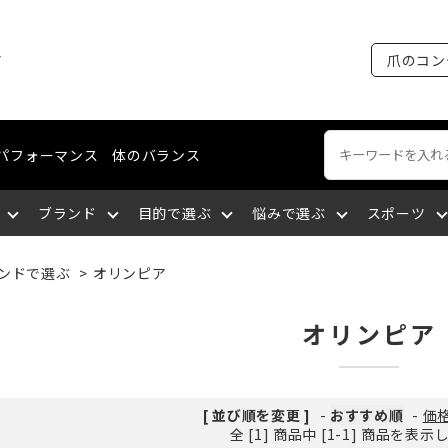
ア
爪のコン
パフォーマンス
体のバランス
ブランド
目的で選ぶ
悩みで選ぶ
スポーツ
ンドで選ぶ
>
オリンピア
ートネイル
える
裂がある
ング・マラソン
ケア
ィショニングライン
エミューオイル
爪を育成する
爪に出血が出る
陸上競技
ネイルケア
コスメティクスライン
関東
オリンピア
談をする
厚い
セリング
爪について知る
爪を大きくしたい
バドミントン
爪の補強・補修
中国
[ 並び順を変更 ]
-
おすすめ順
-
価
全 [1] 商品中 [1-1] 商品を表
サポートする
になっている
九州
筋肉の疲れを取る
深爪になっている
空手