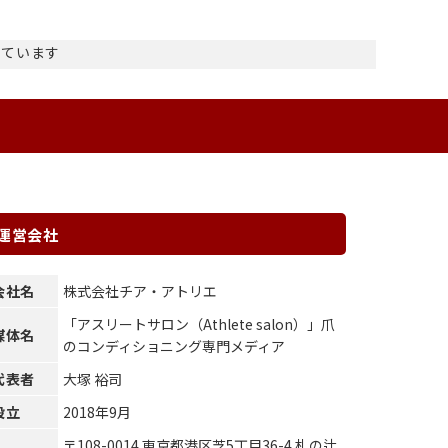
示しています
運営会社
会社名
株式会社チア・アトリエ
「アスリートサロン（Athlete salon）」爪
媒体名
のコンディショニング専門メディア
代表者
大塚 裕司
設立
2018年9月
〒108-0014 東京都港区芝5丁目36-4 札の辻