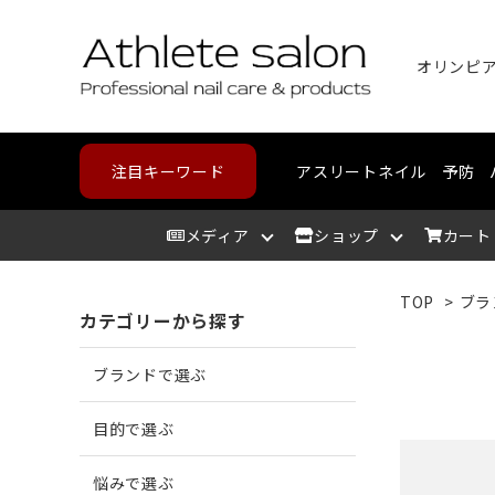
オリンピ
注目キーワード
アスリートネイル
予防
メディア
ショップ
カート
TOP
>
ブラ
カテゴリーから探す
アスリートサロン
爪を洗う
爪が割れる
野球・高校野球
ハンドケア
スポーツメディカルライン
北海道
アスリ
爪を整
爪に亀
ランニ
フット
コンデ
東北
ブランドで選ぶ
爪を保湿する
爪が薄い
バスケットボール
中部
爪の相
爪が分
テニス
カウン
近畿
目的で選ぶ
悩みで選ぶ
角質を取り除く
二枚爪になっている
ボルダリング
筋肉を
巻き爪
水泳