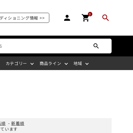
0
person
shopping_cart
search
ディショニング情報 >>
search
カテゴリー
商品ライン
地域
オリンピア
爪を補強する
爪が剥がれる
サッカー
ボディケア
ケアサプライライン
北陸
爪の栄養を摂る
爪がピンク色ではない
ラグビー
四国
格順
-
新着順
示しています
マッサージをする
爪を噛む
剣道