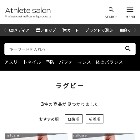
menu
search
SEARCH
MENU
メディア
ショップ
カート
ブランドで選ぶ
目的で選ぶ
search
アスリートネイル
予防
パフォーマンス
体のバランス
ラグビー
3
件の商品が見つかりました
おすすめ順
価格順
新着順