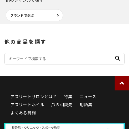
ブランドで選ぶ
他の商品を探す
search
アスリートサロンとは？
特集
ニュース
アスリートネイル
爪の相談先
用語集
よくある質問