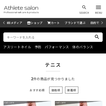
menu
search
SEARCH
MENU
メディア
ショップ
カート
ブランドで選ぶ
目的で選ぶ
search
アスリートネイル
予防
パフォーマンス
体のバランス
テニス
2
件の商品が見つかりました
おすすめ順
価格順
新着順