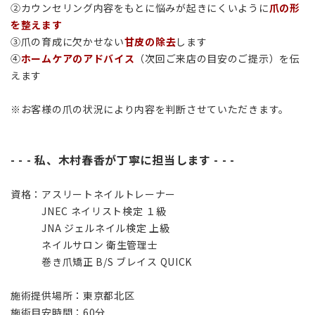
②カウンセリング内容をもとに悩みが起きにくいように
爪の形
を整えます
③爪の育成に欠かせない
甘皮の除去
します
④
ホームケアのアドバイス
（次回ご来店の目安のご提示）を伝
えます
※お客様の爪の状況により内容を判断させていただきます。
- - - 私、木村春香が丁寧に担当します - - -
資格：アスリートネイルトレーナー
JNEC ネイリスト検定 １級
JNA ジェルネイル検定 上級
ネイルサロン 衛生管理士
巻き爪矯正 B/S ブレイス QUICK
施術提供場所：東京都北区
施術目安時間：60分