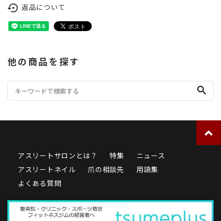
返品について
settings_backup_restore
他の商品を探す
search
アスリートサロンとは？
特集
ニュース
アスリートネイル
爪の相談先
用語集
よくある質問