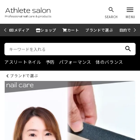
menu
search
SEARCH
MENU
メディア
ショップ
カート
ブランドで選ぶ
目的で選ぶ
search
アスリートネイル
予防
パフォーマンス
体のバランス
ブランドで選ぶ