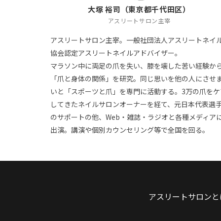
大塚 裕司（東京都千代田区）
アスリートサロン主宰
アスリートサロン主宰。一般社団法人アスリートネイ
協会認定アスリートネイルアドバイザー。
マラソン中に両足の爪を失い、膝を壊した苦い経験か
「爪と身体の関係」を研究。同じ思いを他の人にさせ
いと「スポーツと爪」を専門に活動する。3万の爪をケ
してきたネイルサロンオーナーを経て、元日本代表選
のサポートの他、Web・雑誌・ラジオと各種メディア
出演。講演や個別カウンセリング等で全国を回る。
アスリートサロンと