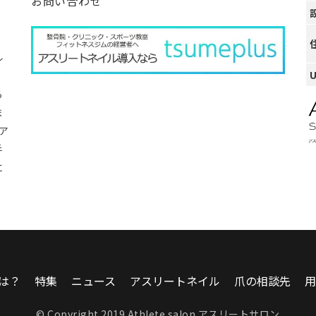
お問い合わせ
ル
ら
ま
ア
手
に
は？
特集
ニュース
アスリートネイル
爪の相談先
用
© Copyright 2019 Athlete salon アスリートサロン