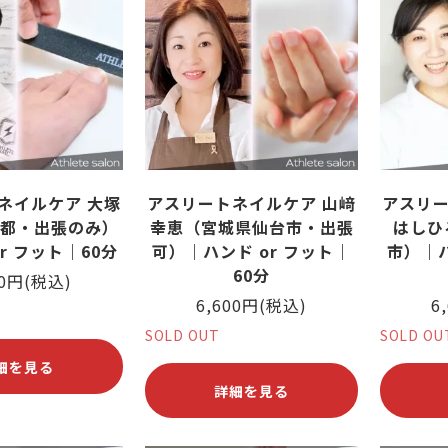
ネイルケア 大塚
アスリートネイルケア 山﨑
アスリー
都・出張のみ）
幸恵（宮城県仙台市・出張
はしひ
r フット｜60分
可）｜ハンド or フット｜
市）｜ハ
60分
00円(税込)
6,600円(税込)
6
SOLD OUT
SOLD OU
細を見る
詳細を見る