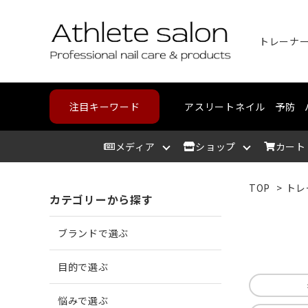
トレーナ
注目キーワード
アスリートネイル
予防
メディア
ショップ
カート
TOP
>
トレ
カテゴリーから探す
アスリートサロン
爪を洗う
爪が割れる
野球・高校野球
ハンドケア
スポーツメディカルライン
北海道
アスリ
爪を整
爪に亀
ランニ
フット
コンデ
東北
ブランドで選ぶ
爪を保湿する
爪が薄い
バスケットボール
中部
爪の相
爪が分
テニス
カウン
近畿
目的で選ぶ
悩みで選ぶ
角質を取り除く
二枚爪になっている
ボルダリング
筋肉を
巻き爪
水泳