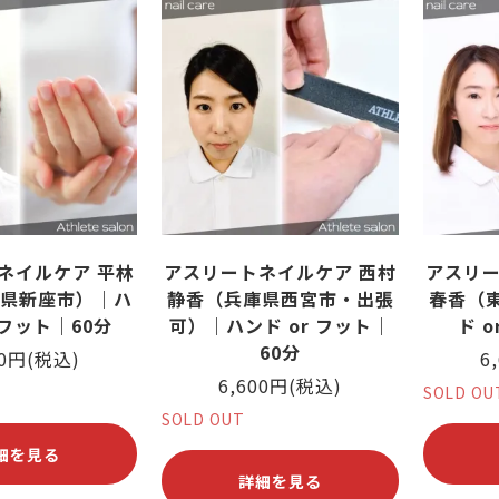
ネイルケア 平林
アスリートネイルケア 西村
アスリー
県新座市）｜ハ
静香（兵庫県西宮市・出張
春香（
 フット｜60分
可）｜ハンド or フット｜
ド 
60分
00円(税込)
6
6,600円(税込)
SOLD OU
SOLD OUT
細を見る
詳細を見る