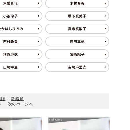
木幡真代
木村春香
小谷玲子
坂下真美子
ささくれがある
その他スポーツ
たかはしひろみ
武市真梨子
い斑がある
西村静香
原田真帆
増原麻衣
宮崎紀子
山﨑幸恵
𠮷﨑麻里衣
格順
-
新着順
ます
次のページへ