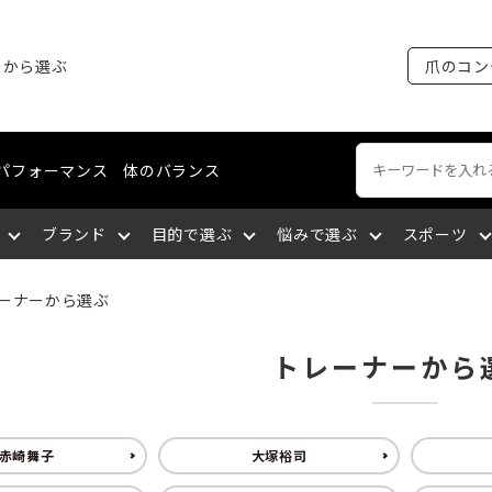
ーから選ぶ
爪のコン
パフォーマンス
体のバランス
ブランド
目的で選ぶ
悩みで選ぶ
スポーツ
ーナーから選ぶ
ートネイル
える
裂がある
ング・マラソン
ケア
ィショニングライン
エミューオイル
爪を育成する
爪に出血が出る
陸上競技
ネイルケア
コスメティクスライン
関東
トレーナーから
談をする
厚い
セリング
爪について知る
爪を大きくしたい
バドミントン
爪の補強・補修
中国
赤崎舞子
大塚裕司
サポートする
になっている
九州
筋肉の疲れを取る
深爪になっている
空手