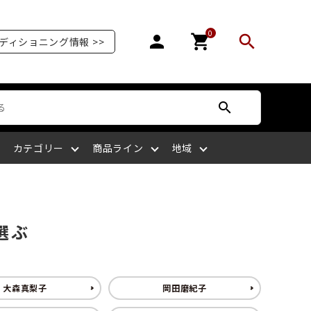
0
person
shopping_cart
search
ディショニング情報 >>
search
カテゴリー
商品ライン
地域
オリンピア
爪を補強する
爪が剥がれる
サッカー
ボディケア
ケアサプライライン
北陸
選ぶ
爪の栄養を摂る
爪がピンク色ではない
ラグビー
四国
大森真梨子
岡田磨紀子
マッサージをする
爪を噛む
剣道