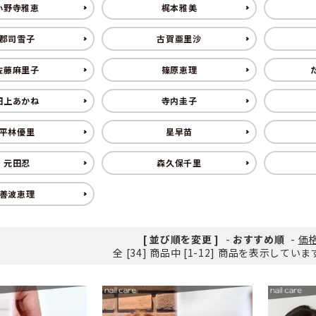
小野寺雅恵
梶本雅美
郡司雪子
古賀亜里沙
筋がある
ング
爪が緑色になっている
ヨガ・ピラティス
佐藤麻里子
篠原恵理
爪が反る
爪が白
田上あかね
寺内圭子
平林優里
星早苗
元田忍
森久保千里
善波恵理
[ 並び順を変更 ]
-
おすすめ順
-
価
全 [34] 商品中 [1-12] 商品を表示してい