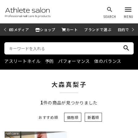
menu
search
SEARCH
MENU
メディア
ショップ
カート
ブランドで選ぶ
目的で選ぶ
search
アスリートネイル
予防
パフォーマンス
体のバランス
大森真梨子
1
件の商品が見つかりました
おすすめ順
価格順
新着順