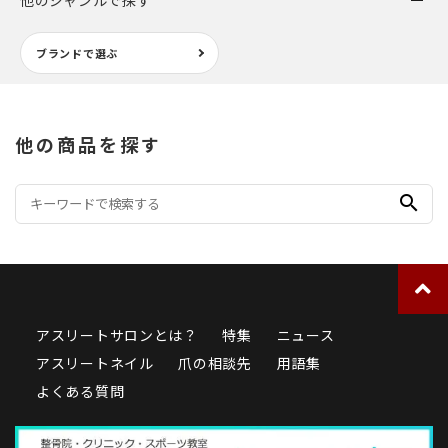
ブランドで選ぶ
他の商品を探す
search
アスリートサロンとは？
特集
ニュース
アスリートネイル
爪の相談先
用語集
よくある質問