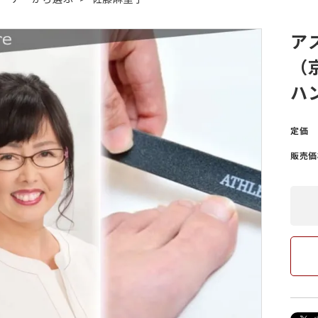
ア
筋がある
ング
爪が緑色になっている
ヨガ・ピラティス
（
ハン
爪が反る
爪が白
定価
販売価