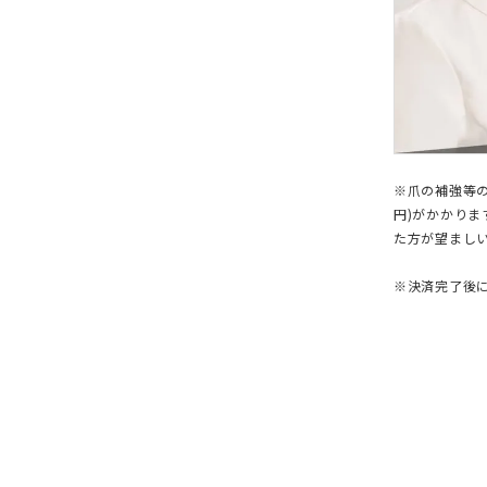
※爪の補強等の
円)がかかり
た方が望まし
※決済完了後