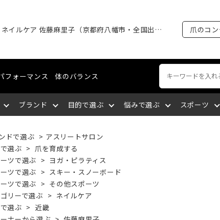
アスリートネイルケア 佐藤麻里子（京都府八幡市・全国出張可能）｜ハンド or フット｜60分
爪のコン
パフォーマンス
体のバランス
ブランド
目的で選ぶ
悩みで選ぶ
スポーツ
ンドで選ぶ
>
アスリートサロン
ートネイル
える
裂がある
ング・マラソン
ケア
ィショニングライン
エミューオイル
爪を育成する
爪に出血が出る
陸上競技
ネイルケア
コスメティクスライン
関東
的で選ぶ
>
爪を育成する
ポーツで選ぶ
>
ヨガ・ピラティス
ポーツで選ぶ
>
スキー・スノーボード
談をする
厚い
セリング
爪について知る
爪を大きくしたい
バドミントン
爪の補強・補修
中国
ポーツで選ぶ
>
その他スポーツ
テゴリーで選ぶ
>
ネイルケア
域で選ぶ
>
近畿
サポートする
になっている
九州
筋肉の疲れを取る
深爪になっている
空手
レーナーから選ぶ
>
佐藤麻里子