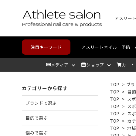
注目キーワード
アスリートネイル
予防
メディア
ショップ
カート
TOP
>
ブラ
カテゴリーから探す
アスリートサロン
爪を洗う
爪が割れる
野球・高校野球
ハンドケア
スポーツメディカルライン
北海道
アスリ
爪を整
爪に亀
ランニ
フット
コンデ
東北
TOP
>
目
TOP
>
ス
ブランドで選ぶ
TOP
>
ス
爪を保湿する
爪が薄い
バスケットボール
中部
爪の相
爪が分
テニス
カウン
近畿
TOP
>
ス
目的で選ぶ
TOP
>
カ
TOP
>
地
悩みで選ぶ
角質を取り除く
二枚爪になっている
ボルダリング
筋肉を
巻き爪
水泳
TOP
>
ト