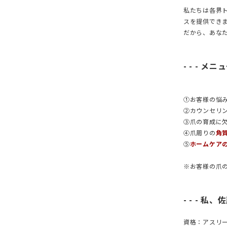
私たちは各界
スを提供でき
だから、あな
- - - メニュ
①お客様の悩
②カウンセリ
③爪の育成に
④爪周りの
角
⑤
ホームケア
※お客様の爪
- - - 私
資格：アスリ