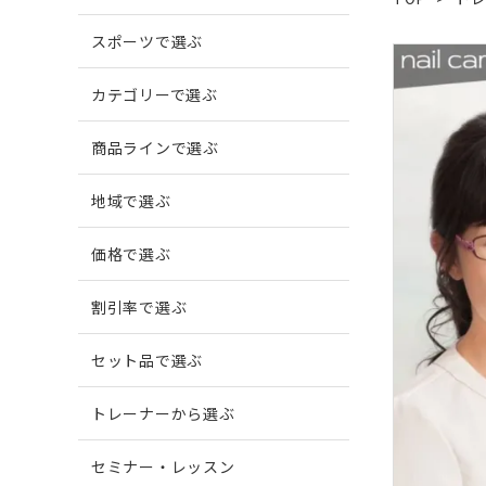
スポーツで選ぶ
爪がでこぼこする
柔道
爪に縦
ボウリ
カテゴリーで選ぶ
商品ラインで選ぶ
爪周囲に炎症がある
地域で選ぶ
価格で選ぶ
割引率で選ぶ
セット品で選ぶ
トレーナーから選ぶ
セミナー・レッスン