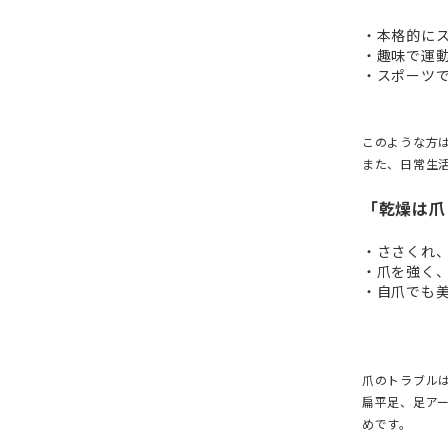
・本格的に
・趣味で運
・スポーツ
このような方
また、日常生
「乾燥は爪
・ささくれ
・爪を強く
・自爪でも
爪のトラブル
扁平足、足ア
めです。