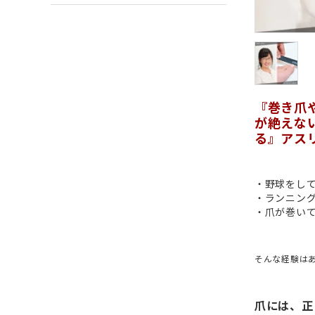
『巻き爪
が絶えな
る』アス
・野球をし
・ランニン
・爪が巻い
そんな経験は
爪には、正