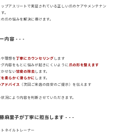
トップアスリートで実証されている正しい爪のケアやメンテナン
ます。
たの爪の悩みを解決に導けます。
ー内容 - - -
みや理想を
丁寧にカウンセリング
します
ング内容をもとに悩みが起きにくいように
爪の形を整えます
欠かせない
甘皮の除去
します。
質を柔らかく滑らかに
します。
のアドバイス
（次回ご来店の目安のご提示）を伝えます
の状況により内容を判断させていただきます。
、佐藤麻里子が丁寧に担当します - - -
ートネイルトレーナー