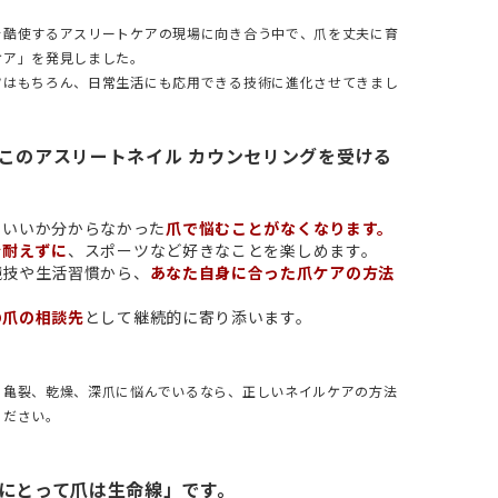
を酷使するアスリートケアの現場に向き合う中で、爪を丈夫に育
ケア」を発見しました。
ツはもちろん、日常生活にも応用できる技術に進化させてきまし
このアスリートネイル カウンセリングを受ける
らいいか分からなかった
爪で悩むことがなくなります。
を耐えずに
、スポーツなど好きなことを楽しめます。
競技や生活習慣から、
あなた自身に合った爪ケアの方法
。
の爪の相談先
として継続的に寄り添います。
、亀裂、乾燥、深爪に悩んでいるなら、正しいネイルケアの方法
ください。
にとって爪は生命線」です。