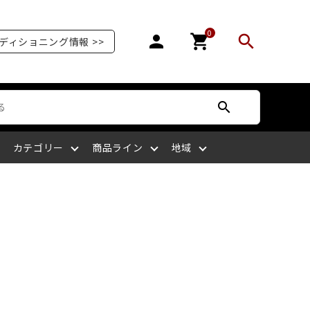
0
person
shopping_cart
search
ディショニング情報 >>
search
カテゴリー
商品ライン
地域
オリンピア
爪を補強する
爪が剥がれる
サッカー
ボディケア
ケアサプライライン
北陸
爪の栄養を摂る
爪がピンク色ではない
ラグビー
四国
マッサージをする
爪を噛む
剣道