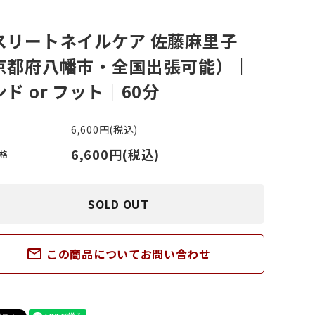
スリートネイルケア 佐藤麻里子
ささくれがある
その他スポーツ
京都府八幡市・全国出張可能）｜
ド or フット｜60分
い斑がある
6,600円(税込)
6,600円(税込)
格
SOLD OUT
mail_outline
この商品についてお問い合わせ