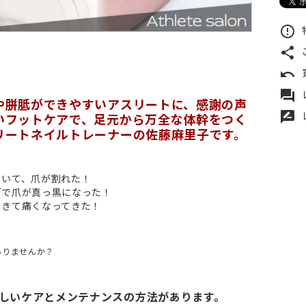
error_outline
share
undo
forum
や胼胝ができやすいアスリートに、感謝の声
rate_review
いフットケアで、足元から万全な体幹をつく
リートネイルトレーナーの佐藤麻里子です。
ていて、爪が割れた！
グで爪が真っ黒になった！
てきて痛くなってきた！
ありませんか？
しいケアとメンテナンスの方法があります。