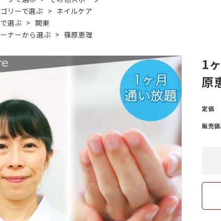
テゴリーで選ぶ
>
ネイルケア
域で選ぶ
>
関東
筋がある
ング
爪が緑色になっている
ヨガ・ピラティス
レーナーから選ぶ
>
篠原恵理
1
爪が反る
爪が白
原
定価
販売価