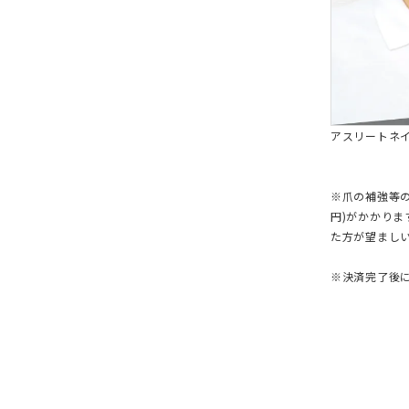
アスリートネ
※爪の補強等の
円)がかかり
た方が望まし
※決済完了後