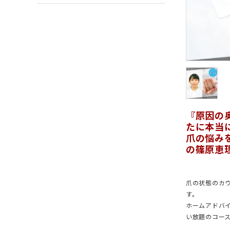
『原因の
たに本当
爪の悩み
の篠原恵
爪の状態のカ
す。
ホームアドバ
い放題のコー