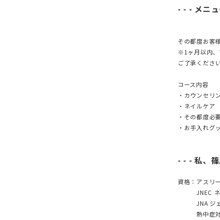
- - - メニュ
その都度お客
※1ヶ月以内
ご了承くださ
コース内容
・カウンセリ
・ネイルケア
・その都度必
・お手入れグッ
- - - 私
資格：アスリ
JNEC ネ
JNA ジェ
熱中症対策