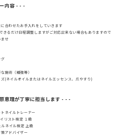
ー内容 - - -
様に合わせたお手入れをしていきます
、できるだけ日程調整しますがご対応出来ない場合もありますので
いませ
ング
要な施術（補強等）
ズ(ネイルオイルまたはネイルエッセンス、爪やすり)
、篠原恵理が丁寧に担当します - - -
ートネイルトレーナー
イリスト検定 １級
ルネイル検定 上級
アドバイザー