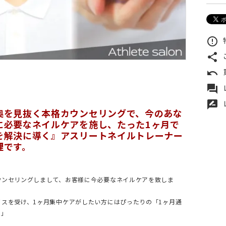
error_outline
share
undo
forum
rate_review
奥を見抜く本格カウンセリングで、今のあな
に必要なネイルケアを施し、たった1ヶ月で
を解決に導く』アスリートネイルトレーナー
理です。
ウンセリングしまして、お客様に今必要なネイルケアを致しま
イスを受け、1ヶ月集中ケアがしたい方にはぴったりの「1ヶ月通
ス」