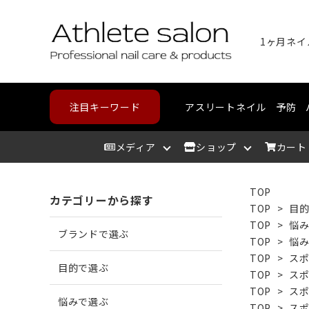
注目キーワード
アスリートネイル
予防
メディア
ショップ
カート
TOP
カテゴリーから探す
アスリートサロン
爪を洗う
爪が割れる
野球・高校野球
ハンドケア
スポーツメディカルライン
北海道
アスリ
爪を整
爪に亀
ランニ
フット
コンデ
東北
TOP
>
目
TOP
>
悩
ブランドで選ぶ
TOP
>
悩
爪を保湿する
爪が薄い
バスケットボール
中部
爪の相
爪が分
テニス
カウン
近畿
TOP
>
ス
目的で選ぶ
TOP
>
ス
TOP
>
ス
悩みで選ぶ
角質を取り除く
二枚爪になっている
ボルダリング
筋肉を
巻き爪
水泳
TOP
>
ス