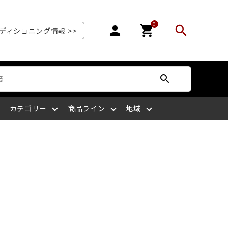
0
person
shopping_cart
search
ディショニング情報 >>
search
カテゴリー
商品ライン
地域
オリンピア
爪を補強する
爪が剥がれる
サッカー
ボディケア
ケアサプライライン
北陸
爪の栄養を摂る
爪がピンク色ではない
ラグビー
四国
マッサージをする
爪を噛む
剣道