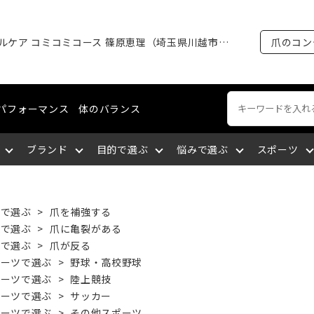
1ヶ月ネイルケア コミコミコース 篠原恵理（埼玉県川越市・出張可能）
爪のコン
パフォーマンス
体のバランス
ブランド
目的で選ぶ
悩みで選ぶ
スポーツ
ートネイル
える
裂がある
ング・マラソン
ケア
ィショニングライン
エミューオイル
爪を育成する
爪に出血が出る
陸上競技
ネイルケア
コスメティクスライン
関東
的で選ぶ
>
爪を補強する
みで選ぶ
>
爪に亀裂がある
みで選ぶ
>
爪が反る
談をする
厚い
セリング
爪について知る
爪を大きくしたい
バドミントン
爪の補強・補修
中国
ポーツで選ぶ
>
野球・高校野球
ポーツで選ぶ
>
陸上競技
ポーツで選ぶ
>
サッカー
サポートする
になっている
九州
筋肉の疲れを取る
深爪になっている
空手
ポーツで選ぶ
>
その他スポーツ