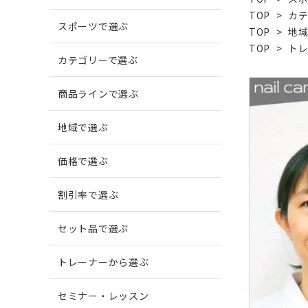
TOP
>
カ
スポーツで選ぶ
TOP
>
地
爪がでこぼこする
柔道
爪に縦
ボウリ
TOP
>
ト
カテゴリーで選ぶ
商品ラインで選ぶ
爪周囲に炎症がある
地域で選ぶ
価格で選ぶ
割引率で選ぶ
セット品で選ぶ
トレーナーから選ぶ
セミナー・レッスン