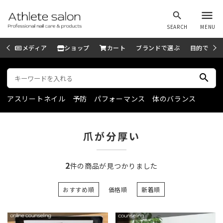
menu
search
SEARCH
MENU
メディア
ショップ
カート
ブランドで選ぶ
目的で選ぶ
search
アスリートネイル
予防
パフォーマンス
体のバランス
爪が分厚い
2
件の商品が見つかりました
おすすめ順
価格順
新着順