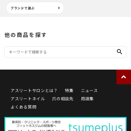
ブランドで選ぶ
他の商品を探す
search
アスリートサロンとは？
特集
ニュース
アスリートネイル
爪の相談先
用語集
よくある質問