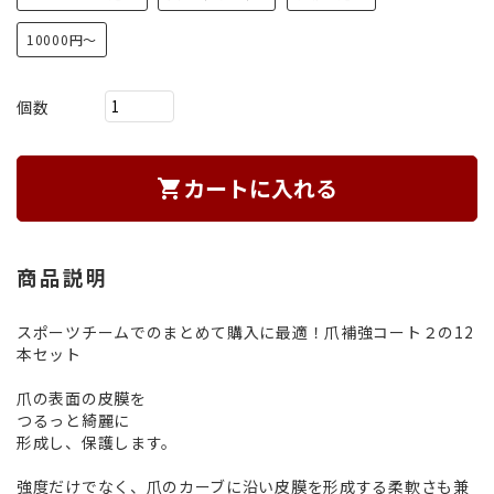
10000円～
個数
カートに入れる
shopping_cart
商品説明
スポーツチームでのまとめて購入に最適！爪補強コート２の12
本セット
爪の表面の皮膜を
つるっと綺麗に
形成し、保護します。
強度だけでなく、爪のカーブに沿い皮膜を形成する柔軟さも兼