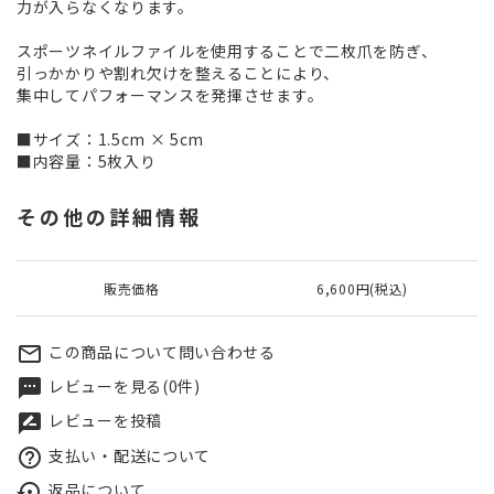
力が入らなくなります。
スポーツネイルファイルを使用することで二枚爪を防ぎ、
引っかかりや割れ欠けを整えることにより、
集中してパフォーマンスを発揮させます。
■サイズ：1.5cm × 5cm
■内容量：5枚入り
その他の詳細情報
販売価格
6,600円(税込)
この商品について問い合わせる
mail_outline
レビューを見る(0件)
textsms
レビューを投稿
rate_review
支払い・配送について
help_outline
返品について
settings_backup_restore