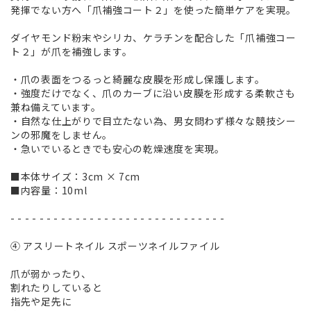
発揮でない方へ「爪補強コート２」を使った簡単ケアを実現。
ダイヤモンド粉末やシリカ、ケラチンを配合した「爪補強コー
ト２」が爪を補強します。
・爪の表面をつるっと綺麗な皮膜を形成し保護します。
・強度だけでなく、爪のカーブに沿い皮膜を形成する柔軟さも
兼ね備えています。
・自然な仕上がりで目立たない為、男女問わず様々な競技シー
ンの邪魔をしません。
・急いでいるときでも安心の乾燥速度を実現。
■本体サイズ：3cm × 7cm
■内容量：10ml
- - - - - - - - - - - - - - - - - - - - - - - - - - - - - -
④ アスリートネイル スポーツネイルファイル
爪が弱かったり、
割れたりしていると
指先や足先に