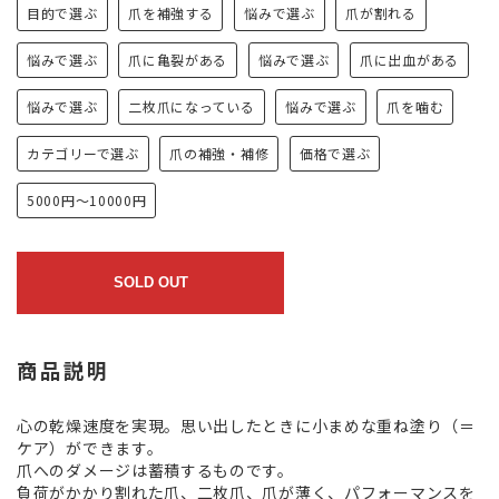
目的で選ぶ
爪を補強する
悩みで選ぶ
爪が割れる
悩みで選ぶ
爪に亀裂がある
悩みで選ぶ
爪に出血がある
悩みで選ぶ
二枚爪になっている
悩みで選ぶ
爪を噛む
カテゴリーで選ぶ
爪の補強・補修
価格で選ぶ
5000円～10000円
SOLD OUT
商品説明
心の乾燥速度を実現。思い出したときに小まめな重ね塗り（＝
ケア）ができます。
爪へのダメージは蓄積するものです。
負荷がかかり割れた爪、二枚爪、爪が薄く、パフォーマンスを