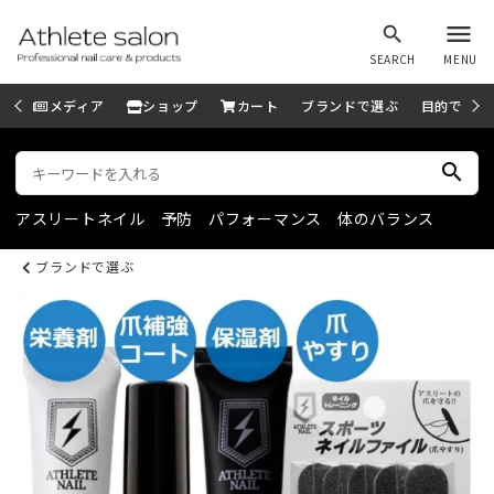
menu
search
SEARCH
MENU
メディア
ショップ
カート
ブランドで選ぶ
目的で選ぶ
search
アスリートネイル
予防
パフォーマンス
体のバランス
ブランドで選ぶ