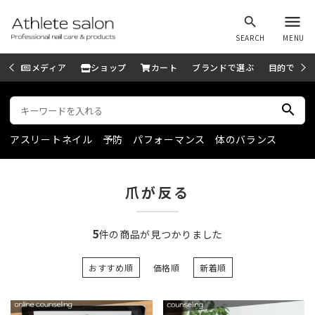
menu
search
SEARCH
MENU
メディア
ショップ
カート
ブランドで選ぶ
目的で選ぶ
search
アスリートネイル
予防
パフォーマンス
体のバランス
爪が反る
5
件の商品が見つかりました
おすすめ順
価格順
新着順