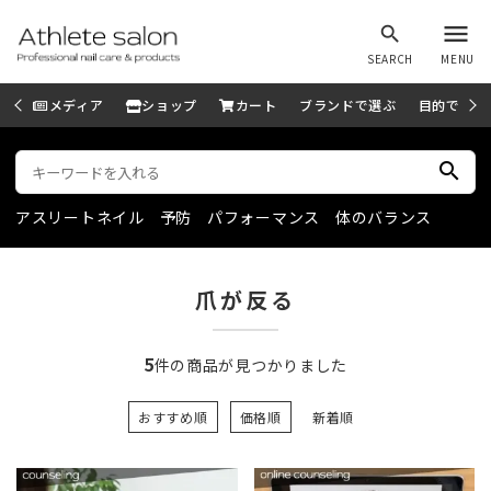
menu
search
SEARCH
MENU
メディア
ショップ
カート
ブランドで選ぶ
目的で選ぶ
search
アスリートネイル
予防
パフォーマンス
体のバランス
爪が反る
5
件の商品が見つかりました
おすすめ順
価格順
新着順