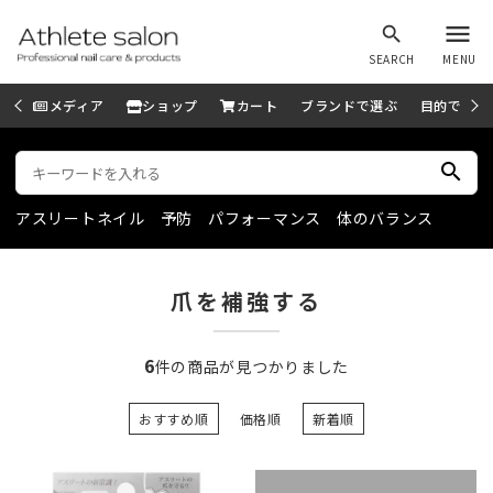
menu
search
SEARCH
MENU
メディア
ショップ
カート
ブランドで選ぶ
目的で選ぶ
search
アスリートネイル
予防
パフォーマンス
体のバランス
爪を補強する
6
件の商品が見つかりました
おすすめ順
価格順
新着順