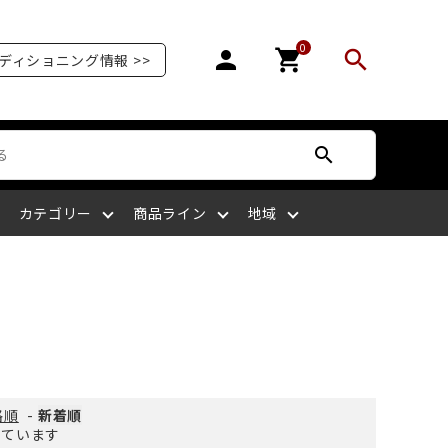
0
person
shopping_cart
search
ディショニング情報 >>
search
カテゴリー
商品ライン
地域
オリンピア
爪を補強する
爪が剥がれる
サッカー
ボディケア
ケアサプライライン
北陸
る
爪の栄養を摂る
爪がピンク色ではない
ラグビー
四国
格順
-
新着順
示しています
マッサージをする
爪を噛む
剣道