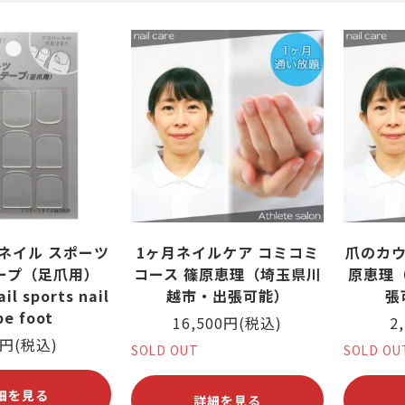
筋がある
ング
爪が緑色になっている
ヨガ・ピラティス
爪が反る
爪が白
ネイル スポーツ
1ヶ月ネイルケア コミコミ
爪のカウ
ープ（足爪用）
コース 篠原恵理（埼玉県川
原恵理
il sports nail
越市・出張可能）
張
pe foot
16,500円(税込)
2
0円(税込)
SOLD OUT
SOLD OU
細を見る
詳細を見る