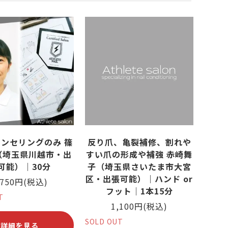
ささくれがある
その他スポーツ
い斑がある
ンセリングのみ 篠
反り爪、亀裂補修、割れや
（埼玉県川越市・出
すい爪の形成や補強 赤崎舞
可能）｜30分
子（埼玉県さいたま市大宮
区・出張可能）｜ハンド or
,750円(税込)
フット｜1本15分
T
1,100円(税込)
SOLD OUT
詳細を見る