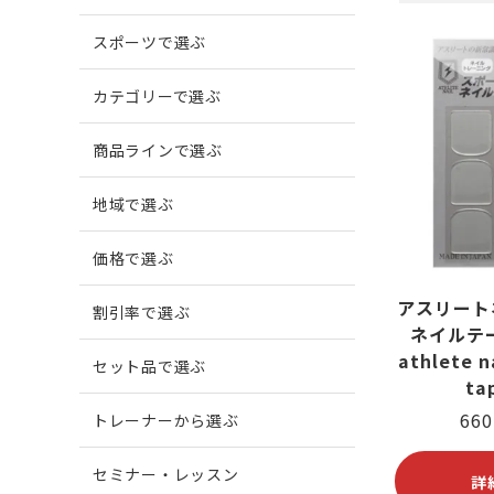
スポーツで選ぶ
爪がでこぼこする
柔道
爪に縦
ボウリ
カテゴリーで選ぶ
商品ラインで選ぶ
爪周囲に炎症がある
地域で選ぶ
価格で選ぶ
アスリート
割引率で選ぶ
ネイルテ
athlete na
セット品で選ぶ
ta
66
トレーナーから選ぶ
セミナー・レッスン
詳