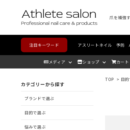
爪を補強
注目キーワード
アスリートネイル
予防
メディア
ショップ
カート
TOP
>
目的
カテゴリーから探す
アスリートサロン
爪を洗う
爪が割れる
野球・高校野球
ハンドケア
スポーツメディカルライン
北海道
アスリ
爪を整
爪に亀
ランニ
フット
コンデ
東北
ブランドで選ぶ
爪を保湿する
爪が薄い
バスケットボール
中部
爪の相
爪が分
テニス
カウン
近畿
目的で選ぶ
悩みで選ぶ
角質を取り除く
二枚爪になっている
ボルダリング
筋肉を
巻き爪
水泳