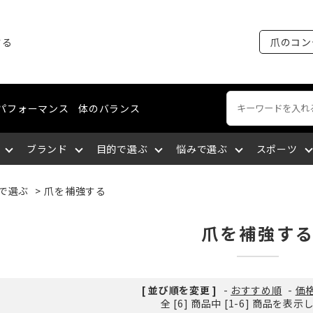
する
爪のコン
パフォーマンス
体のバランス
ブランド
目的で選ぶ
悩みで選ぶ
スポーツ
で選ぶ
>
爪を補強する
ートネイル
える
裂がある
ング・マラソン
ケア
ィショニングライン
エミューオイル
爪を育成する
爪に出血が出る
陸上競技
ネイルケア
コスメティクスライン
関東
爪を補強す
談をする
厚い
セリング
爪について知る
爪を大きくしたい
バドミントン
爪の補強・補修
中国
[ 並び順を変更 ]
-
おすすめ順
-
価
全 [6] 商品中 [1-6] 商品を表
サポートする
になっている
九州
筋肉の疲れを取る
深爪になっている
空手