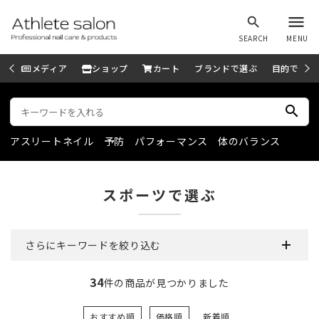
menu
search
SEARCH
MENU
メディア
ショップ
カート
ブランドで選ぶ
目的で選ぶ
search
アスリートネイル
予防
パフォーマンス
体のバランス
スポーツで選ぶ
さらにキーワードを絞り込む
34
件の商品が見つかりました
おすすめ順
価格順
新着順