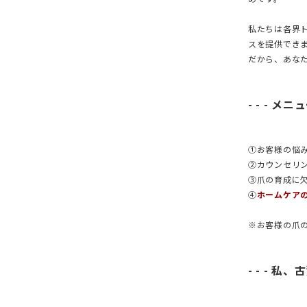
私たちは各界
スを提供でき
だから、あな
- - - メニュ
①お客様の悩
②カウンセリ
③爪の育成に
④
ホームケア
※お客様の爪
- - - 私