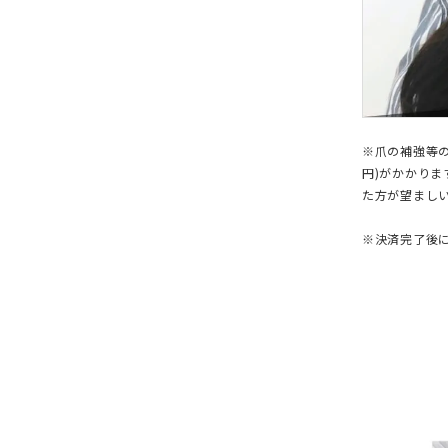
※爪の補強等の
円)がかかり
た方が望まし
※決済完了後