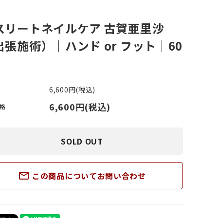
スリートネイルケア 古賀亜里沙
ささくれがある
その他スポーツ
出張施術）｜ハンド or フット｜60
い斑がある
6,600円(税込)
6,600円(税込)
格
SOLD OUT
mail_outline
この商品についてお問い合わせ