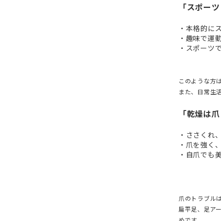
「スポーツ
・本格的に
・趣味で運
・スポーツ
このような方
また、日常生
「乾燥は爪
・ささくれ
・爪を強く
・自爪でも
爪のトラブル
扁平足、足ア
めです。