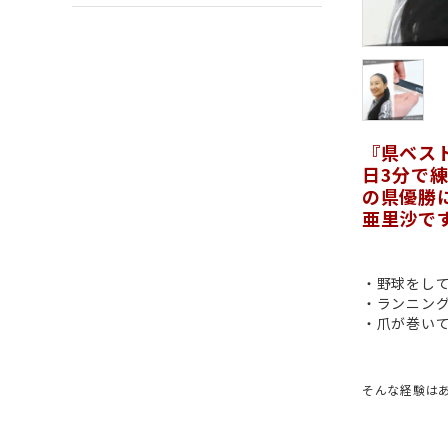
『県ベス
日3分で
の県優勝
亜里沙で
・野球をし
・ランニン
・爪が巻い
そんな経験は