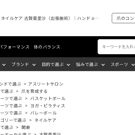
アスリートネイルケア 古賀亜里沙（出張施術）｜ハンド or フット｜60分
爪のコン
パフォーマンス
体のバランス
ブランド
目的で選ぶ
悩みで選ぶ
スポーツ
ンドで選ぶ
>
アスリートサロン
ートネイル
える
裂がある
ング・マラソン
ケア
ィショニングライン
エミューオイル
爪を育成する
爪に出血が出る
陸上競技
ネイルケア
コスメティクスライン
関東
的で選ぶ
>
爪を育成する
ポーツで選ぶ
>
バスケットボール
ポーツで選ぶ
>
ヨガ・ピラティス
談をする
厚い
セリング
爪について知る
爪を大きくしたい
バドミントン
爪の補強・補修
中国
ポーツで選ぶ
>
バレーボール
テゴリーで選ぶ
>
ネイルケア
域で選ぶ
>
関東
サポートする
になっている
九州
筋肉の疲れを取る
深爪になっている
空手
レーナーから選ぶ
>
古賀亜里沙