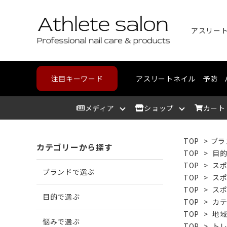
注目キーワード
アスリートネイル
予防
メディア
ショップ
カート
TOP
>
ブラ
カテゴリーから探す
アスリートサロン
爪を洗う
爪が割れる
野球・高校野球
ハンドケア
スポーツメディカルライン
北海道
アスリ
爪を整
爪に亀
ランニ
フット
コンデ
東北
TOP
>
目
TOP
>
ス
ブランドで選ぶ
TOP
>
ス
爪を保湿する
爪が薄い
バスケットボール
中部
爪の相
爪が分
テニス
カウン
近畿
TOP
>
ス
目的で選ぶ
TOP
>
カ
TOP
>
地
悩みで選ぶ
角質を取り除く
二枚爪になっている
ボルダリング
筋肉を
巻き爪
水泳
TOP
>
ト