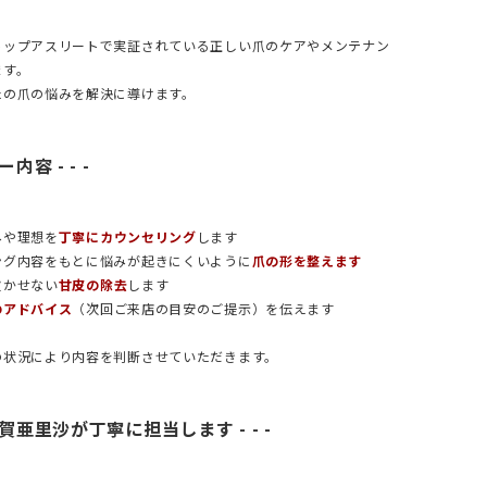
トップアスリートで実証されている正しい爪のケアやメンテナン
ます。
たの爪の悩みを解決に導けます。
ー内容 - - -
みや理想を
丁寧にカウンセリング
します
ング内容をもとに悩みが起きにくいように
爪の形を整えます
欠かせない
甘皮の除去
します
のアドバイス
（次回ご来店の目安のご提示）を伝えます
の状況により内容を判断させていただきます。
、古賀亜里沙が丁寧に担当します - - -