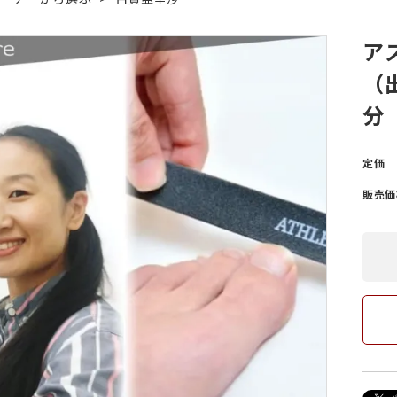
ア
筋がある
ング
爪が緑色になっている
ヨガ・ピラティス
（
分
爪が反る
爪が白
定価
販売価