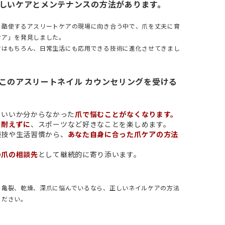
しいケアとメンテナンスの方法があります。
を酷使するアスリートケアの現場に向き合う中で、爪を丈夫に育
ケア」を発見しました。
ツはもちろん、日常生活にも応用できる技術に進化させてきまし
このアスリートネイル カウンセリングを受ける
らいいか分からなかった
爪で悩むことがなくなります。
を耐えずに
、スポーツなど好きなことを楽しめます。
競技や生活習慣から、
あなた自身に合った爪ケアの方法
。
の爪の相談先
として継続的に寄り添います。
、亀裂、乾燥、深爪に悩んでいるなら、正しいネイルケアの方法
ください。