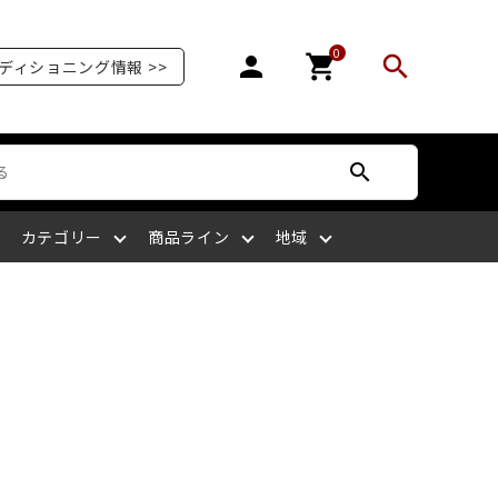
0
person
shopping_cart
search
ディショニング情報 >>
search
カテゴリー
商品ライン
地域
オリンピア
爪を補強する
爪が剥がれる
サッカー
ボディケア
ケアサプライライン
北陸
爪の栄養を摂る
爪がピンク色ではない
ラグビー
四国
マッサージをする
爪を噛む
剣道