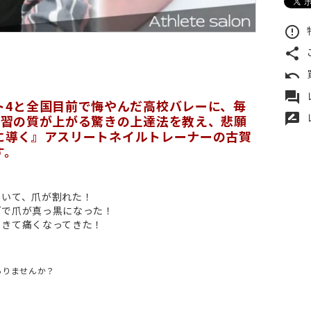
error_outline
share
undo
forum
ト4と全国目前で悔やんだ高校バレーに、毎
rate_review
練習の質が上がる驚きの上達法を教え、悲願
に導く』アスリートネイルトレーナーの古賀
す。
ていて、爪が割れた！
グで爪が真っ黒になった！
てきて痛くなってきた！
ありませんか？