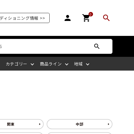
0
person
shopping_cart
search
ディショニング情報 >>
search
カテゴリー
商品ライン
地域
オリンピア
爪を補強する
爪が剥がれる
サッカー
ボディケア
ケアサプライライン
北陸
爪の栄養を摂る
爪がピンク色ではない
ラグビー
四国
関東
中部
マッサージをする
爪を噛む
剣道