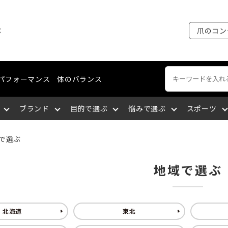
ぶ
爪のコン
パフォーマンス
体のバランス
ブランド
目的で選ぶ
悩みで選ぶ
スポーツ
で選ぶ
ートネイル
える
裂がある
ング・マラソン
ケア
ィショニングライン
エミューオイル
爪を育成する
爪に出血が出る
陸上競技
ネイルケア
コスメティクスライン
関東
地域で選ぶ
談をする
厚い
セリング
爪について知る
爪を大きくしたい
バドミントン
爪の補強・補修
中国
北海道
東北
サポートする
になっている
九州
筋肉の疲れを取る
深爪になっている
空手