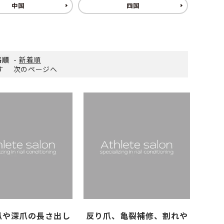
中国
四国
ささくれがある
その他スポーツ
格順
-
新着順
い斑がある
ます
次のページへ
爪や深爪の長さ出し
反り爪、亀裂補修、割れや