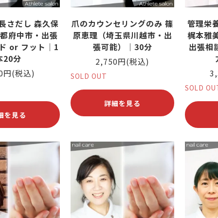
長さだし 森久保
爪のカウンセリングのみ 篠
管理栄
都府中市・出張
原恵理（埼玉県川越市・出
梶本雅
 or フット｜1
張可能）｜30分
出張相
本20分
2,750円(税込)
20円(税込)
3
SOLD OUT
SOLD OU
詳細を見る
細を見る