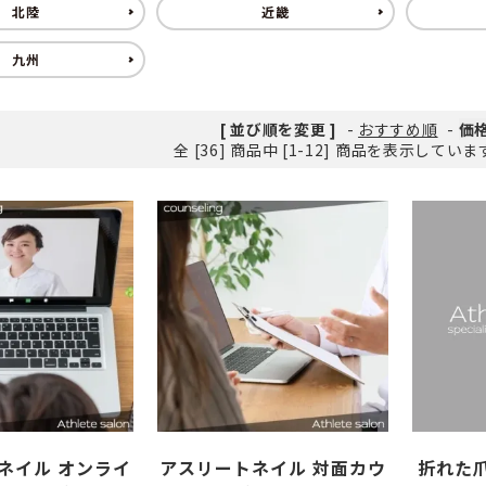
北陸
近畿
九州
筋がある
ング
爪が緑色になっている
ヨガ・ピラティス
[ 並び順を変更 ]
-
おすすめ順
-
価
爪が反る
爪が白
全 [36] 商品中 [1-12] 商品を表示してい
ネイル オンライ
アスリートネイル 対面カウ
折れた