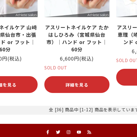
ネイルケア 山﨑
アスリートネイルケア たか
アスリー
県仙台市・出張
はしひろみ（宮城県仙台
恵理（
ド or フット｜
市）｜ハンド or フット｜
ンド 
60分
60分
6
00円(税込)
6,600円(税込)
SOLD OU
SOLD OUT
細を見る
詳細を見る
全 [36] 商品中 [1-12] 商品を表示してい