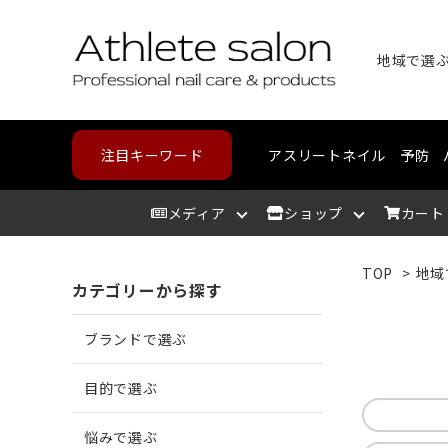
地域で選
注目キーワード
アスリートネイル
予防
メディア
ショップ
カート
TOP
>
地域
カテゴリーから探す
アスリートサロン
爪を洗う
爪が割れる
野球・高校野球
ハンドケア
スポーツメディカルライン
北海道
アスリ
爪を整
爪に亀
ランニ
フット
コンデ
東北
ブランドで選ぶ
爪を保湿する
爪が薄い
バスケットボール
中部
爪の相
爪が分
テニス
カウン
近畿
目的で選ぶ
悩みで選ぶ
角質を取り除く
二枚爪になっている
ボルダリング
筋肉を
巻き爪
水泳