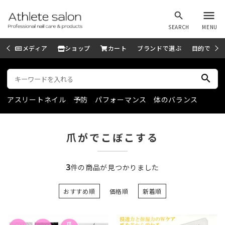
menu
search
SEARCH
MENU
メディア
ショップ
カート
ブランドで選ぶ
目的で選ぶ
search
アスリートネイル
予防
パフォーマンス
体のバランス
爪がでこぼこする
3
件の商品が見つかりました
おすすめ順
価格順
新着順