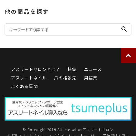
他の商品を探す
search
アスリートサロンとは？
特集
ニュース
アスリートネイル
爪の相談先
用語集
よくある質問
© Copyright 2019 Athlete salon アスリートサロン
※「アスリートネイル」・「ネイルトレーナー」は、
一般社団法人アス