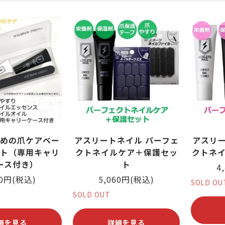
筋がある
ング
爪が緑色になっている
ヨガ・ピラティス
爪が反る
爪が白
めの爪ケアベー
アスリートネイル パーフェ
アスリー
ト（専用キャリ
クトネイルケア＋保護セッ
クトネイ
ース付き）
ト
4
20円(税込)
5,060円(税込)
SOLD OU
SOLD OUT
細を見る
詳細を見る