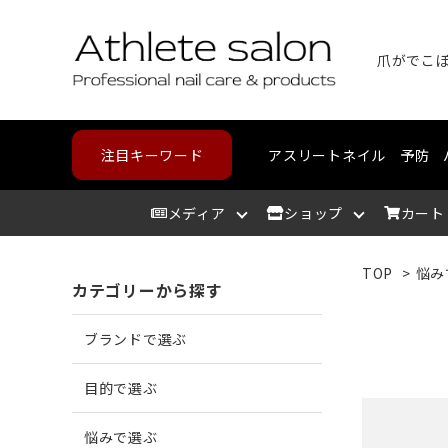
爪がでこ
注目キーワード
アスリートネイル
予防
メディア
ショップ
カート
TOP
>
悩み
カテゴリーから探す
アスリートサロン
爪を洗う
爪が割れる
野球・高校野球
ハンドケア
スポーツメディカルライン
北海道
アスリ
爪を整
爪に亀
ランニ
フット
コンデ
東北
ブランドで選ぶ
爪を保湿する
爪が薄い
バスケットボール
中部
爪の相
爪が分
テニス
カウン
近畿
目的で選ぶ
悩みで選ぶ
角質を取り除く
二枚爪になっている
ボルダリング
筋肉を
巻き爪
水泳