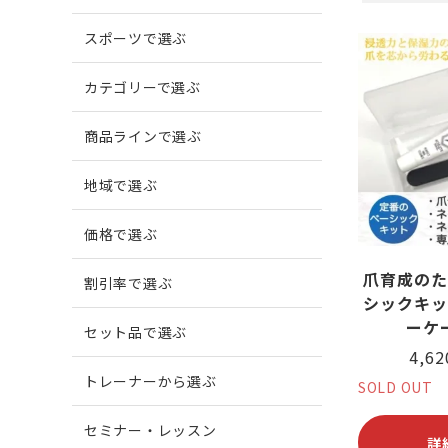
スポーツで選ぶ
爪がでこぼこする
柔道
爪に縦
ボウリ
カテゴリーで選ぶ
商品ラインで選ぶ
爪周囲に炎症がある
地域で選ぶ
価格で選ぶ
爪育成のた
割引率で選ぶ
シックキッ
ーケ
セット品で選ぶ
4,6
トレーナーから選ぶ
SOLD OUT
セミナー・レッスン
詳