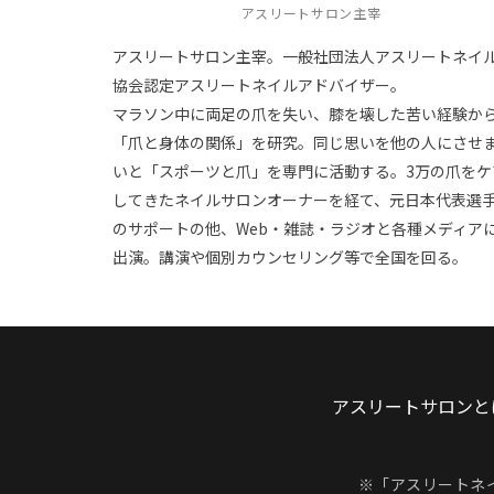
アスリートサロン主宰
アスリートサロン主宰。一般社団法人アスリートネイ
協会認定アスリートネイルアドバイザー。
マラソン中に両足の爪を失い、膝を壊した苦い経験か
「爪と身体の関係」を研究。同じ思いを他の人にさせ
いと「スポーツと爪」を専門に活動する。3万の爪をケ
してきたネイルサロンオーナーを経て、元日本代表選
のサポートの他、Web・雑誌・ラジオと各種メディア
出演。講演や個別カウンセリング等で全国を回る。
アスリートサロンと
※「アスリートネ