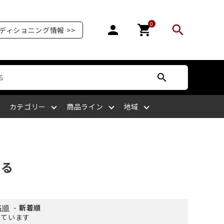
0
person
shopping_cart
search
ディショニング情報 >>
search
カテゴリー
商品ライン
地域
オリンピア
爪を補強する
爪が剥がれる
サッカー
ボディケア
ケアサプライライン
北陸
する
爪の栄養を摂る
爪がピンク色ではない
ラグビー
四国
格順
-
新着順
示しています
マッサージをする
爪を噛む
剣道