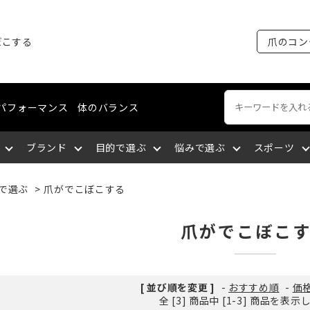
ぼこする
爪のコン
パフォーマンス
体のバランス
ブランド
目的で選ぶ
悩みで選ぶ
スポーツ
で選ぶ
>
爪がでこぼこする
ートネイル
える
裂がある
ング・マラソン
ケア
ィショニングライン
エミューオイル
爪を育成する
爪に出血が出る
陸上競技
ネイルケア
コスメティクスライン
関東
爪がでこぼこ
談をする
厚い
セリング
爪について知る
爪を大きくしたい
バドミントン
爪の補強・補修
中国
[ 並び順を変更 ]
-
おすすめ順
-
価
全 [3] 商品中 [1-3] 商品を表
サポートする
になっている
九州
筋肉の疲れを取る
深爪になっている
空手