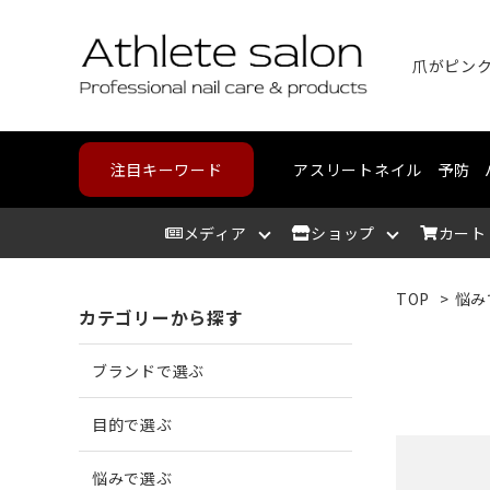
爪がピン
注目キーワード
アスリートネイル
予防
メディア
ショップ
カート
TOP
>
悩み
カテゴリーから探す
アスリートサロン
爪を洗う
爪が割れる
野球・高校野球
ハンドケア
スポーツメディカルライン
北海道
アスリ
爪を整
爪に亀
ランニ
フット
コンデ
東北
ブランドで選ぶ
爪を保湿する
爪が薄い
バスケットボール
中部
爪の相
爪が分
テニス
カウン
近畿
目的で選ぶ
悩みで選ぶ
角質を取り除く
二枚爪になっている
ボルダリング
筋肉を
巻き爪
水泳