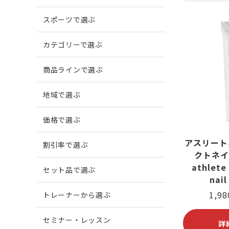
スポーツで選ぶ
爪がでこぼこする
柔道
爪に縦
ボウリ
カテゴリーで選ぶ
商品ラインで選ぶ
爪周囲に炎症がある
地域で選ぶ
価格で選ぶ
アスリート
割引率で選ぶ
クトネイ
athlete 
セット品で選ぶ
nail
1,9
トレーナーから選ぶ
セミナー・レッスン
詳