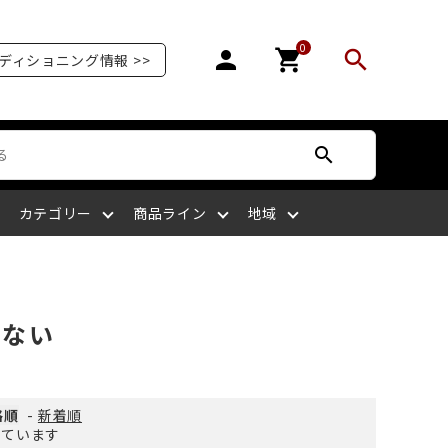
0
person
shopping_cart
search
ディショニング情報 >>
search
カテゴリー
商品ライン
地域
オリンピア
爪を補強する
爪が剥がれる
サッカー
ボディケア
ケアサプライライン
北陸
はない
爪の栄養を摂る
爪がピンク色ではない
ラグビー
四国
格順
-
新着順
示しています
マッサージをする
爪を噛む
剣道