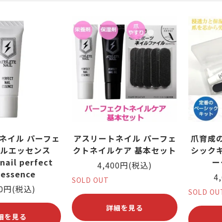
筋がある
ング
爪が緑色になっている
ヨガ・ピラティス
爪が反る
爪が白
ネイル パーフェ
アスリートネイル パーフェ
爪育成
ルエッセンス
クトネイルケア 基本セット
シック
nail perfect
ー
4,400円(税込)
 essence
4
SOLD OUT
80円(税込)
SOLD OU
詳細を見る
細を見る