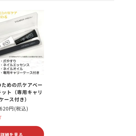
ささくれがある
その他スポーツ
い斑がある
のための爪ケアベー
キット（専用キャリ
ケース付き）
,620円(税込)
T
詳細を見る