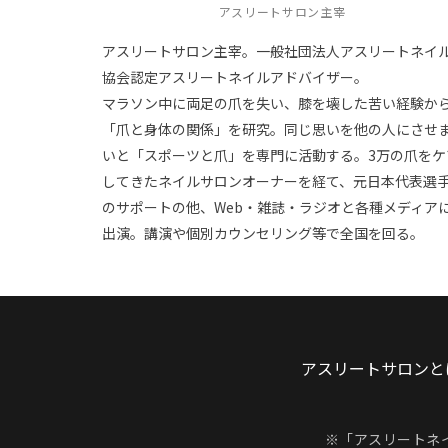
アスリートサロン主宰
アスリートサロン主宰。一般社団法人アスリートネイ
協会認定アスリートネイルアドバイザー。
マラソン中に両足の爪を失い、膝を壊した苦い経験か
「爪と身体の関係」を研究。同じ思いを他の人にさせ
いと「スポーツと爪」を専門に活動する。3万の爪をケ
してきたネイルサロンオーナーを経て、元日本代表選
のサポートの他、Web・雑誌・ラジオと各種メディア
出演。講演や個別カウンセリング等で全国を回る。
アスリートサロンと
※「アスリートネ