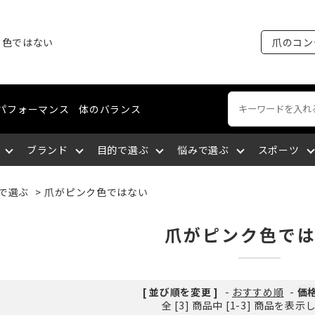
ク色ではない
爪のコン
パフォーマンス
体のバランス
ブランド
目的で選ぶ
悩みで選ぶ
スポーツ
で選ぶ
>
爪がピンク色ではない
ートネイル
える
裂がある
ング・マラソン
ケア
ィショニングライン
エミューオイル
爪を育成する
爪に出血が出る
陸上競技
ネイルケア
コスメティクスライン
関東
爪がピンク色で
談をする
厚い
セリング
爪について知る
爪を大きくしたい
バドミントン
爪の補強・補修
中国
[ 並び順を変更 ]
-
おすすめ順
-
価
全 [3] 商品中 [1-3] 商品を表
サポートする
になっている
九州
筋肉の疲れを取る
深爪になっている
空手