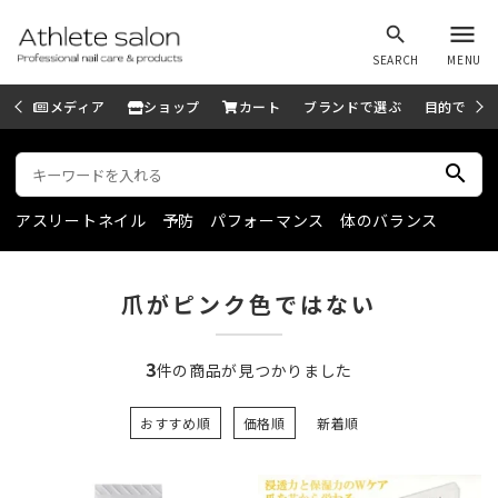
menu
search
SEARCH
MENU
メディア
ショップ
カート
ブランドで選ぶ
目的で選ぶ
search
アスリートネイル
予防
パフォーマンス
体のバランス
爪がピンク色ではない
3
件の商品が見つかりました
おすすめ順
価格順
新着順