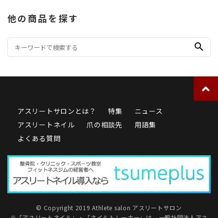
他の商品を探す
search
アスリートサロンとは？
特集
ニュース
アスリートネイル
爪の相談先
用語集
よくある質問
© Copyright 2019 Athlete salon アスリートサロン
※「アスリートネイル」・「ネイルトレーナー」は、
一般社団法人アス