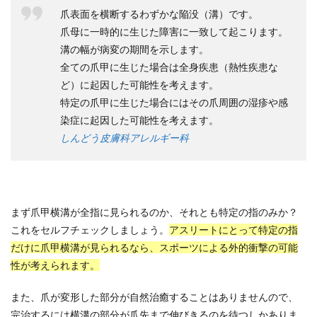
爪表面を横断するわずかな陥没（溝）です。
爪母に一時的に生じた障害に一致して起こります。
溝の幅が病変の期間を示します。
全ての爪甲に生じた場合は全身疾患（熱性疾患な
ど）に起因した可能性を考えます。
特定の爪甲に生じた場合にはその爪周囲の湿疹や感
染症に起因した可能性を考えます。
しんどう皮膚科アレルギー科
まず爪甲横溝が全指に見られるのか、それとも特定の指のみか？
これをセルフチェックしましょう。
アスリートにとって特定の指
だけに爪甲横溝が見られるなら、スポーツによる外的衝撃の可能
性が考えられます。
また、爪が変形した部分が自然治癒することはありませんので、
完治するには横溝の部分が爪先まで伸びきるのを待つしかありま