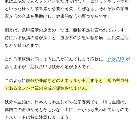
爪は主成分であるタンパク質だけではなく、ビタミンやミネラル
といった様々な栄養素が必要不可欠。なぜなら、それぞれの栄養
素が爪の合成を手助けし、健康的な爪が育つからです。
例えば、爪甲横溝の原因の一つは、亜鉛不足と言われています。
特に爪甲横溝の溝が深いと、血管系の疾患や糖尿病、亜鉛欠乏症
などが疑われます。
また爪甲横溝と同じように爪が凹んでしまう症状に、
匙状爪甲
が
ありますが、匙状爪甲は鉄分不足が原因です。
このように
鉄分や亜鉛などのミネラルが不足すると、爪の主成分
であるタンパク質の合成が促進されません。
鉄分や亜鉛は、日本人に不足しがちな栄養素です。特に亜鉛は、
体内での蓄積がそもそも少ない上に、汗からも失われていくので
アスリートは特に注意しましょう。