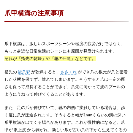
爪甲横溝の注意事項
爪甲横溝は、激しいスポーツシーンや極度の疲労だけではなく、
もっと身近な日常生活のシーンにも原因が見受けられます。
それが「指先の乾燥」や「靴の圧迫」などです。
指先の
後爪郭
が乾燥すると、
ささくれ
ができ爪の根元が爪と密着
した状態を保てず、離れてしまいます。そうすると爪は一定の厚
さを保って成長することができず、爪先に向かって波のプールの
ようにうねって伸びてくることがあります。
また、足の爪が伸びていて、靴の内側に接触している場合は、歩
く度に爪が圧迫されます。そうすると幅が1mmくらいの溝の深い
爪甲横溝が出てくる場合があります。これが慢性的になると、爪
甲が 爪上皮 から剥がれ、新しい爪が古い爪の下から生えてくるの