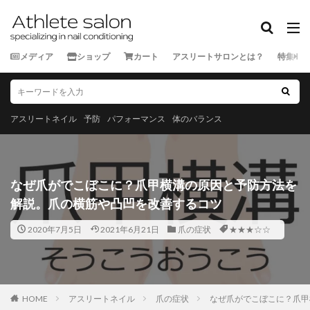
カテゴリー
メディア
ショップ
カート
アスリートサロンとは？
特集
タグ
★★★★★
★★★★☆
★★★☆☆
★★☆☆☆
★☆☆☆☆
スポーツ外来
アスリートネイル
予防
パフォーマンス
体のバランス
ランナー
三重県
京都府
佐賀県
兵庫県
北海道
千葉県
和歌山県
埼玉県
大分県
大阪府
奈良県
宮城県
宮崎県
富山県
なぜ爪がでこぼこに？爪甲横溝の原因と予防方法を
山口県
山形県
山梨県
岐阜県
岡山県
解説。爪の横筋や凸凹を改善するコツ
岩手県
島根県
広島県
徳島県
愛媛県
2020年7月5日
2021年6月21日
爪の症状
★★★☆☆
愛知県
新潟県
東京都
栃木県
沖縄県
滋賀県
熊本県
石川県
神奈川県
福井県
福岡県
福島県
秋田県
群馬県
茨城県
HOME
長崎県
アスリートネイル
長野県
青森県
爪の症状
静岡県
なぜ爪がでこぼこに？爪甲
香川県