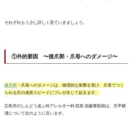
それぞれもう少し詳しく見ていきましょう。
①外的要因 〜後爪郭・爪母へのダメージ〜
後爪郭
・爪母へのダメージは、物理的な衝撃を受け、爪母でつく
られる爪の成長スピードにブレが生じて起きます。
広島市のしんどう皮ふ科アレルギー科 院長 信藤肇医師は、爪甲横
溝について次のように言います。