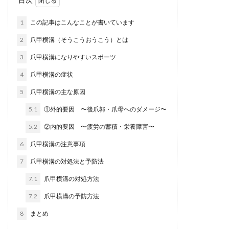
1
この記事はこんなことが書いています
2
爪甲横溝（そうこうおうこう）とは
3
爪甲横溝になりやすいスポーツ
4
爪甲横溝の症状
5
爪甲横溝の主な原因
5.1
①外的要因 〜後爪郭・爪母へのダメージ〜
5.2
②内的要因 〜疲労の蓄積・栄養障害〜
6
爪甲横溝の注意事項
7
爪甲横溝の対処法と予防法
7.1
爪甲横溝の対処方法
7.2
爪甲横溝の予防方法
8
まとめ