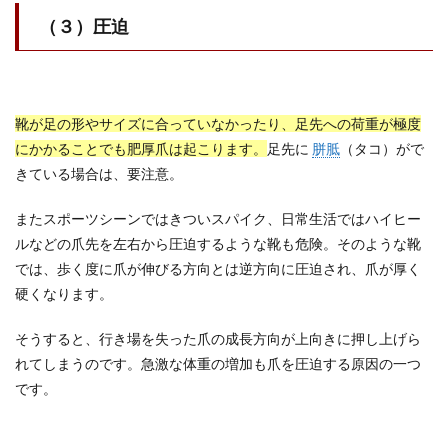
（３）圧迫
靴が足の形やサイズに合っていなかったり、足先への荷重が極度
にかかることでも肥厚爪は起こります。
足先に
胼胝
（タコ）がで
きている場合は、要注意。
またスポーツシーンではきついスパイク、日常生活ではハイヒー
ルなどの爪先を左右から圧迫するような靴も危険。そのような靴
では、歩く度に爪が伸びる方向とは逆方向に圧迫され、爪が厚く
硬くなります。
そうすると、行き場を失った爪の成長方向が上向きに押し上げら
れてしまうのです。急激な体重の増加も爪を圧迫する原因の一つ
です。