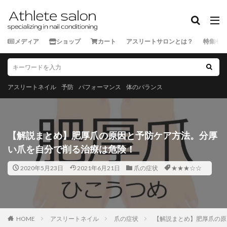
カテゴリー
メディア
ショップ
カート
アスリートサロンとは？
特集
タグ
★★★★★
★★★★☆
★★★☆☆
★★☆☆☆
★☆☆☆☆
スポーツ外来
アスリートネイル
予防
パフォーマンス
体のバランス
ランナー
三重県
京都府
佐賀県
兵庫県
北海道
千葉県
和歌山県
埼玉県
大分県
大阪府
奈良県
宮城県
宮崎県
富山県
【解説まとめ】肥厚爪の原因と予防ケア方法。分厚
山口県
山形県
山梨県
岐阜県
岡山県
い爪を自分で削る治療は危険！
岩手県
島根県
広島県
徳島県
愛媛県
2020年5月23日
2021年6月21日
爪の症状
★★★☆☆
愛知県
新潟県
東京都
栃木県
沖縄県
滋賀県
熊本県
石川県
神奈川県
福井県
福岡県
福島県
秋田県
群馬県
茨城県
HOME
長崎県
アスリートネイル
長野県
青森県
爪の症状
静岡県
【解説まとめ】肥厚爪の原
香川県