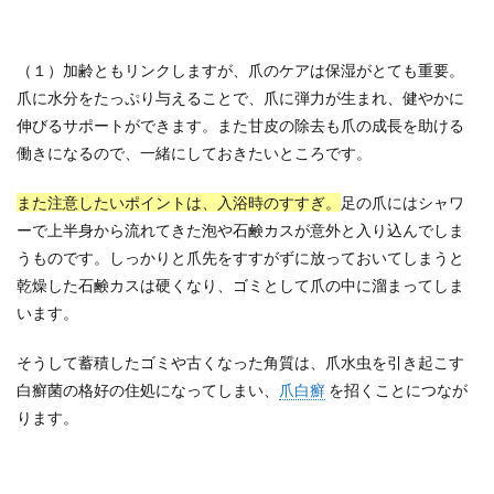
（１）加齢ともリンクしますが、爪のケアは保湿がとても重要。
爪に水分をたっぷり与えることで、爪に弾力が生まれ、健やかに
伸びるサポートができます。また甘皮の除去も爪の成長を助ける
働きになるので、一緒にしておきたいところです。
また注意したいポイントは、入浴時のすすぎ。
足の爪にはシャワ
ーで上半身から流れてきた泡や石鹸カスが意外と入り込んでしま
うものです。しっかりと爪先をすすがずに放っておいてしまうと
乾燥した石鹸カスは硬くなり、ゴミとして爪の中に溜まってしま
います。
そうして蓄積したゴミや古くなった角質は、爪水虫を引き起こす
白癬菌の格好の住処になってしまい、
爪白癬
を招くことにつなが
ります。