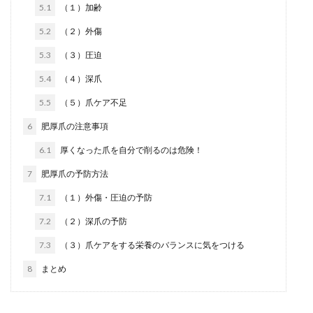
5.1
（１）加齢
5.2
（２）外傷
5.3
（３）圧迫
5.4
（４）深爪
5.5
（５）爪ケア不足
6
肥厚爪の注意事項
6.1
厚くなった爪を自分で削るのは危険！
7
肥厚爪の予防方法
7.1
（１）外傷・圧迫の予防
7.2
（２）深爪の予防
7.3
（３）爪ケアをする栄養のバランスに気をつける
8
まとめ