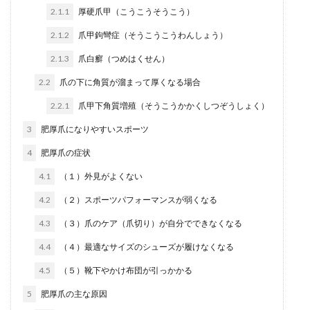
2.1.1
厚硬爪甲（こうこうそうこう）
2.1.2
爪甲鉤彎症（そうこうこうわんしょう）
2.1.3
爪白癬（つめはくせん）
2.2
爪の下に角質が溜まって厚くなる場合
2.2.1
爪甲下角質増殖（そうこうかかくしつぞうしょく）
3
肥厚爪になりやすいスポーツ
4
肥厚爪の症状
4.1
（１）外見がよくない
4.2
（２）スポーツパフォーマンスが弱くなる
4.3
（３）爪のケア（爪切り）が自分でできなくなる
4.4
（４）最適なサイズのシューズが履けなくなる
4.5
（５）靴下やかけ布団が引っかかる
5
肥厚爪の主な原因