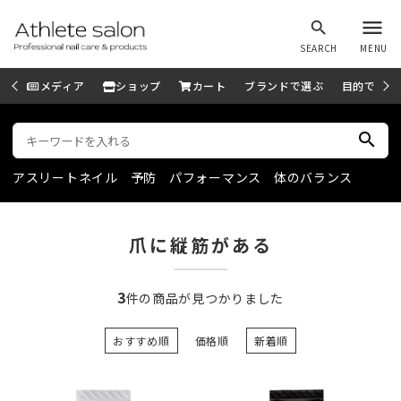
menu
search
SEARCH
MENU
メディア
ショップ
カート
ブランドで選ぶ
目的で選ぶ
search
アスリートネイル
予防
パフォーマンス
体のバランス
爪に縦筋がある
3
件の商品が見つかりました
おすすめ順
価格順
新着順