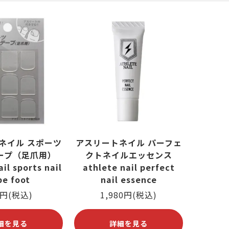
筋がある
ング
爪が緑色になっている
ヨガ・ピラティス
爪が反る
爪が白
ネイル スポーツ
アスリートネイル パーフェ
ープ（足爪用）
クトネイルエッセンス
il sports nail
athlete nail perfect
pe foot
nail essence
0円(税込)
1,980円(税込)
細を見る
詳細を見る