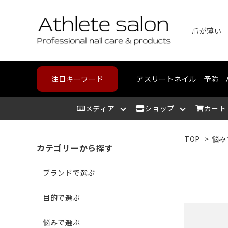
爪が薄い
注目キーワード
アスリートネイル
予防
メディア
ショップ
カート
TOP
>
悩み
カテゴリーから探す
アスリートサロン
爪を洗う
爪が割れる
野球・高校野球
ハンドケア
スポーツメディカルライン
北海道
アスリ
爪を整
爪に亀
ランニ
フット
コンデ
東北
ブランドで選ぶ
爪を保湿する
爪が薄い
バスケットボール
中部
爪の相
爪が分
テニス
カウン
近畿
目的で選ぶ
悩みで選ぶ
角質を取り除く
二枚爪になっている
ボルダリング
筋肉を
巻き爪
水泳