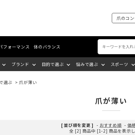
爪のコン
パフォーマンス
体のバランス
ブランド
目的で選ぶ
悩みで選ぶ
スポーツ
で選ぶ
>
爪が薄い
ートネイル
える
裂がある
ング・マラソン
ケア
ィショニングライン
エミューオイル
爪を育成する
爪に出血が出る
陸上競技
ネイルケア
コスメティクスライン
関東
爪が薄い
談をする
厚い
セリング
爪について知る
爪を大きくしたい
バドミントン
爪の補強・補修
中国
[ 並び順を変更 ]
-
おすすめ順
-
価
全 [2] 商品中 [1-2] 商品を表
サポートする
になっている
九州
筋肉の疲れを取る
深爪になっている
空手