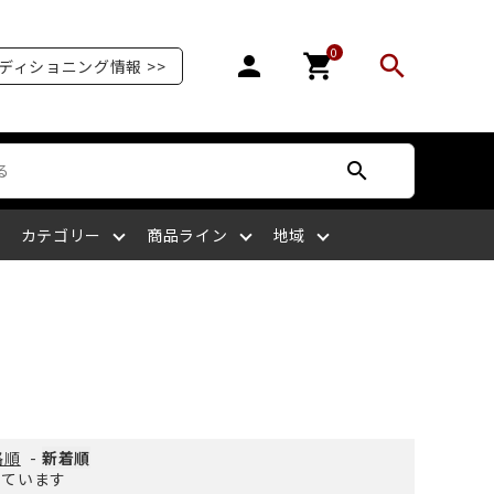
0
person
shopping_cart
search
ディショニング情報 >>
search
カテゴリー
商品ライン
地域
オリンピア
爪を補強する
爪が剥がれる
サッカー
ボディケア
ケアサプライライン
北陸
爪の栄養を摂る
爪がピンク色ではない
ラグビー
四国
格順
-
新着順
示しています
マッサージをする
爪を噛む
剣道