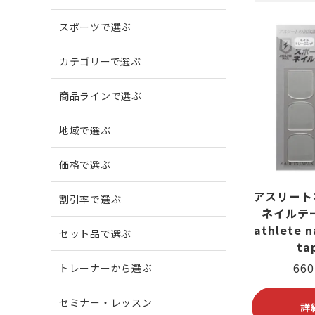
スポーツで選ぶ
爪がでこぼこする
柔道
爪に縦
ボウリ
カテゴリーで選ぶ
商品ラインで選ぶ
爪周囲に炎症がある
地域で選ぶ
価格で選ぶ
アスリート
割引率で選ぶ
ネイルテ
athlete na
セット品で選ぶ
ta
66
トレーナーから選ぶ
セミナー・レッスン
詳