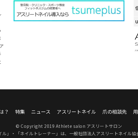
ル
ら
ま
ア
手
に
は？
特集
ニュース
アスリートネイル
爪の相談先
用
© Copyright 2019 Athlete salon アスリートサロン
イル」・「ネイルトレーナー」は、
一般社団法人アスリートネイル協