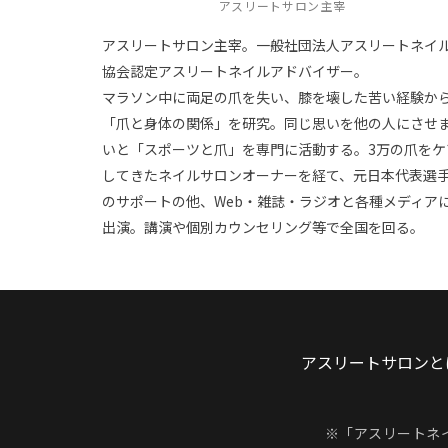
アスリートサロン主宰
アスリートサロン主宰。一般社団法人アスリートネイ
協会認定アスリートネイルアドバイザー。
マラソン中に両足の爪を失い、膝を壊した苦い経験か
「爪と身体の関係」を研究。同じ思いを他の人にさせ
いと「スポーツと爪」を専門に活動する。3万の爪をケ
してきたネイルサロンオーナーを経て、元日本代表選
のサポートの他、Web・雑誌・ラジオと各種メディア
出演。講演や個別カウンセリング等で全国を回る。
アスリートサロンと
※「アスリートネ