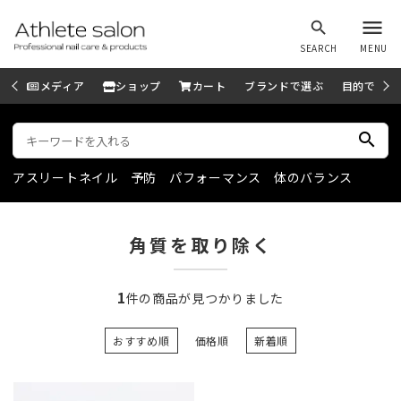
menu
search
SEARCH
MENU
メディア
ショップ
カート
ブランドで選ぶ
目的で選ぶ
search
アスリートネイル
予防
パフォーマンス
体のバランス
角質を取り除く
1
件の商品が見つかりました
おすすめ順
価格順
新着順