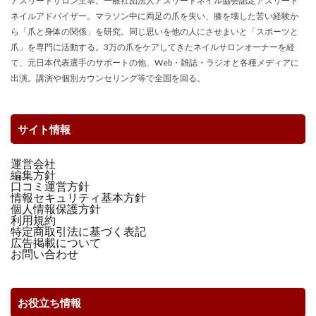
アスリートサロン主宰。一般社団法人アスリートネイル協会認定アスリート
ネイルアドバイザー。マラソン中に両足の爪を失い、膝を壊した苦い経験か
ら「爪と身体の関係」を研究。同じ思いを他の人にさせまいと「スポーツと
爪」を専門に活動する。3万の爪をケアしてきたネイルサロンオーナーを経
て、元日本代表選手のサポートの他、Web・雑誌・ラジオと各種メディアに
出演。講演や個別カウンセリング等で全国を回る。
サイト情報
運営会社
編集方針
口コミ運営方針
情報セキュリティ基本方針
個人情報保護方針
利用規約
特定商取引法に基づく表記
広告掲載について
お問い合わせ
お役立ち情報