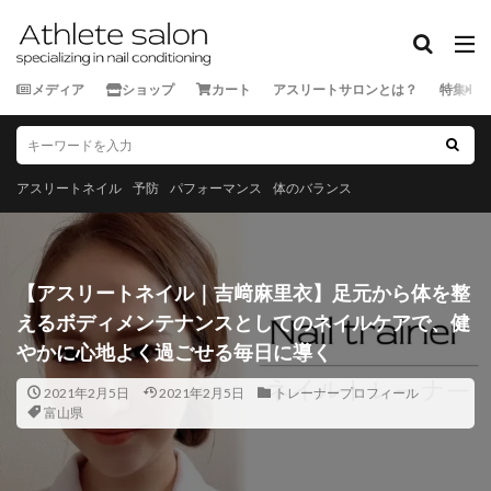
カテゴリー
メディア
ショップ
カート
アスリートサロンとは？
特集
タグ
★★★★★
★★★★☆
★★★☆☆
★★☆☆☆
★☆☆☆☆
スポーツ外来
アスリートネイル
予防
パフォーマンス
体のバランス
ランナー
三重県
京都府
佐賀県
兵庫県
北海道
千葉県
和歌山県
埼玉県
大分県
大阪府
奈良県
宮城県
宮崎県
富山県
【アスリートネイル｜吉﨑麻里衣】足元から体を整
山口県
山形県
山梨県
岐阜県
岡山県
えるボディメンテナンスとしてのネイルケアで、健
岩手県
島根県
広島県
徳島県
愛媛県
やかに心地よく過ごせる毎日に導く
愛知県
新潟県
東京都
栃木県
沖縄県
2021年2月5日
2021年2月5日
トレーナープロフィール
滋賀県
熊本県
石川県
神奈川県
福井県
富山県
福岡県
福島県
秋田県
群馬県
茨城県
長崎県
長野県
青森県
静岡県
香川県