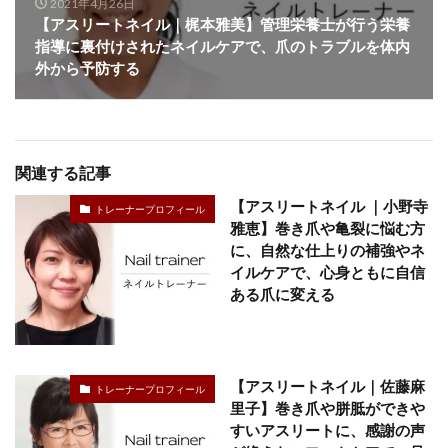
2021年4月26日
【アスリートネイル｜梶本雅美】管理栄養士が行う栄養
指導に裏付けされたネイルケアで、爪のトラブルを体内
外から予防する
関連する記事
【アスリートネイル ｜小野寺
トレーナープロフィール
雅恵】巻き爪や亀裂に悩む方
に、自然な仕上りの補強やネ
イルケアで、心身ともに自信
ある爪に変える
【アスリートネイル｜佐藤麻
トレーナープロフィール
里子】巻き爪や胼胝ができや
すいアスリートに、感謝の声