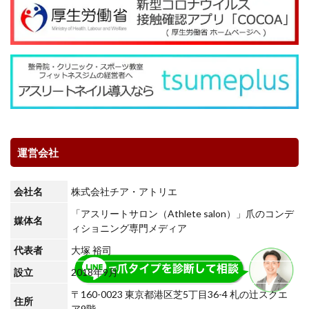
運営会社
会社名
株式会社チア・アトリエ
「アスリートサロン（Athlete salon）」爪のコンデ
媒体名
ィショニング専門メディア
代表者
大塚 裕司
設立
2018年9月
〒160-0023 東京都港区芝5丁目36-4 札の辻スクエ
住所
ア9階