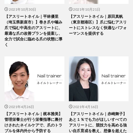
2021年10月30日
2021年10月21日
【アスリートネイル｜平林優里
【アスリートネイル｜原田真帆
（埼玉県新座市）】巻き爪や噛み
（東京都港区）】爪に悩むアスリ
爪で悩む中高生のアスリートに、
ートにストレスなく快適なパフォ
最適な爪の改善プランを提案し、
ーマンスを提供する
全力で試合に臨める爪の状態に導
く
2021年4月26日
2021年4月16日
【アスリートネイル｜梶本雅美】
【アスリートネイル｜赤崎舞子】
管理栄養士が行う栄養指導に裏付
あと１％でも力がほしいすべての
けされたネイルケアで、爪のトラ
アスリートに、競技力を高める強
ブルを体内外から予防する
い自爪育成を教え、想像を超えた