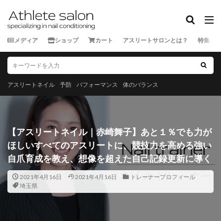
カテゴリー
メディア
ショップ
カート
アスリートサロンとは？
特集
タグ
★★★★★
★★★★☆
★★★☆☆
★★☆☆☆
★☆☆☆☆
スポーツ外来
アスリートネイル
予防
パフォーマンス
体のバランス
ランナー
三重県
京都府
佐賀県
兵庫県
北海道
千葉県
和歌山県
埼玉県
大分県
大阪府
奈良県
宮城県
宮崎県
富山県
【アスリートネイル｜赤崎舞子】あと１％でも力が
山口県
山形県
山梨県
岐阜県
岡山県
ほしいすべてのアスリートに、競技力を高める強い
岩手県
島根県
広島県
徳島県
愛媛県
自爪育成を教え、想像を超えた自己記録更新に導く
愛知県
新潟県
東京都
栃木県
沖縄県
2021年4月16日
2021年4月16日
トレーナープロフィール
滋賀県
熊本県
石川県
神奈川県
福井県
埼玉県
福岡県
福島県
秋田県
群馬県
茨城県
長崎県
長野県
青森県
静岡県
香川県