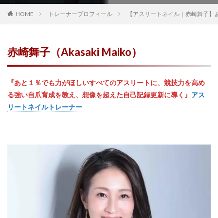
高知県
鳥取県
鹿児島県
HOME
トレーナープロフィール
【アスリートネイル｜赤崎舞子】
検索
赤崎舞子（Akasaki Maiko）
『あと１％でも力がほしいすべてのアスリートに、競技力を高め
る強い自爪育成を教え、想像を超えた自己記録更新に導く』
アス
リートネイルトレーナー