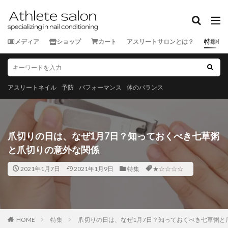
カテゴリー
メディア
ショップ
カート
アスリートサロンとは？
特集
タグ
★★★★★
★★★★☆
★★★☆☆
★★☆☆☆
★☆☆☆☆
スポーツ外来
アスリートネイル
予防
パフォーマンス
体のバランス
ランナー
三重県
京都府
佐賀県
兵庫県
北海道
千葉県
和歌山県
埼玉県
大分県
大阪府
奈良県
宮城県
宮崎県
富山県
爪切りの日は、なぜ1月7日？知っておくべき七草粥
山口県
山形県
山梨県
岐阜県
岡山県
と爪切りの意外な関係
岩手県
島根県
広島県
徳島県
愛媛県
2021年1月7日
2021年1月9日
特集
★☆☆☆☆
愛知県
新潟県
東京都
栃木県
沖縄県
滋賀県
熊本県
石川県
神奈川県
福井県
福岡県
福島県
秋田県
群馬県
茨城県
HOME
長崎県
特集
長野県
爪切りの日は、なぜ1月7日？知っておくべき七草粥と
青森県
静岡県
香川県