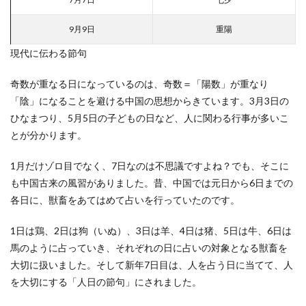
9月9日
重陽
現代に伝わる節句
奇数が重なる日になっているのは、奇数＝「陽数」が重なり
「陰」になることを避ける中国の思想からきています。3月3日の
ひなまつり、5月5日の子どもの日など、人に関わる行事が多いこ
とが分かります。
1月だけゾロ目でなく、7日なのは不思議ですよね？でも、そこに
も中国古来の風習がありました。昔、中国では元日から6日までの
各日に、獣畜をあてはめて占いを行っていたのです。
1日は鶏、2日は狗（いぬ）、3日は羊、4日は猪、5日は牛、6日は
馬のように占っていき、それぞれの日に占いの対象となる獣畜を
大切に扱いました。そして新年7日目は、人を占う日に当てて、人
を大切にする「人日の節句」にされました。