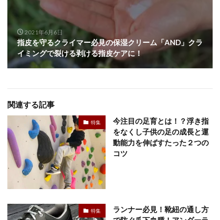
2021年6月6日
指皮を守るクライマー必見の保湿クリーム「AND」クラ
イミングで裂ける剥ける指皮ケアに！
関連する記事
今注目の足育とは！？浮き指
特集
をなくし子供の足の成長と運
動能力を伸ばすたった２つの
コツ
ランナー必見！靴紐の通し方
特集