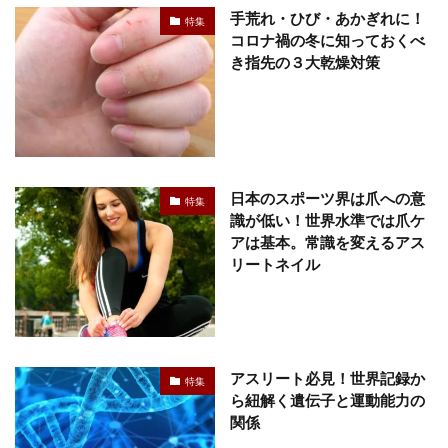
手荒れ・ひび・あかぎれに！
特集
コロナ禍の冬に知っておくべ
き指先の３大乾燥対策
日本のスポーツ界は爪への意
特集
識が低い！世界水準では爪ケ
アは基本。常識を変えるアス
リートネイル
アスリート必見！世界記録か
特集
ら紐解く遺伝子と運動能力の
関係