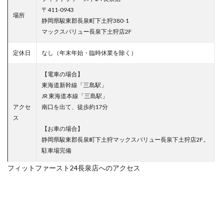
〒411-0943
場所
静岡県駿東郡長泉町下土狩380-1
マックスバリュー長泉下土狩店2F
定休日
なし（年末年始・臨時休業を除く）
【電車の場合】
東海道新幹線「三島駅」
JR 東海道本線「三島駅」
アクセ
南口を出て、徒歩約17分
ス
【お車の場合】
静岡県駿東郡長泉町下土狩マックスバリュー長泉下土狩店2F。
駐⾞場完備
フィットファースト24長泉店へのアクセス