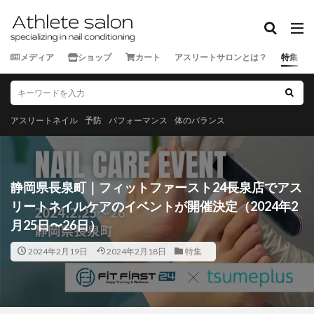
カテゴリー
メディア
ショップ
カート
アスリートサロンとは？
特集
タグ
★★★★★
★★★★☆
★★★☆☆
★★☆☆☆
三重県
京都府
佐賀県
兵庫県
北海道
千
アスリートネイル
予防
パフォーマンス
体のバランス
大阪府
奈良県
宮城県
宮崎県
富山県
山
岡山県
岩手県
島根県
広島県
徳島県
愛
栃木県
沖縄県
滋賀県
熊本県
石川県
神
静岡県長泉町｜フィットファースト24長泉店でアス
秋田県
群馬県
茨城県
長崎県
長野県
青
リートネイルケアのイベントが開催決定（2024年2
鳥取県
鹿児島県
月25日〜26日）
2024年2月19日
2024年2月18日
特集
検索