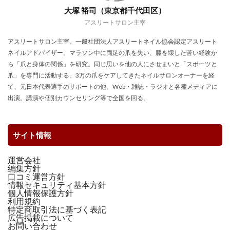
大塚 裕司（東京都千代田区）
アスリートサロン主宰
アスリートサロン主宰。一般社団法人アスリートネイル協会認定アスリート
ネイルアドバイザー。マラソン中に両足の爪を失い、膝を壊した苦い経験か
ら「爪と身体の関係」を研究。同じ思いを他の人にさせまいと「スポーツと
爪」を専門に活動する。3万の爪をケアしてきたネイルサロンオーナーを経
て、元日本代表選手のサポートの他、Web・雑誌・ラジオと各種メディアに
出演。講演や個別カウンセリング等で全国を回る。
サイト情報
運営会社
編集方針
口コミ運営方針
情報セキュリティ基本方針
個人情報保護方針
利用規約
特定商取引法に基づく表記
広告掲載について
お問い合わせ