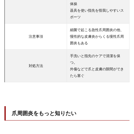
体操
器具を使い指先を怪我しやすいス
ポーツ
細菌で起こる急性爪周囲炎の他、
注意事項
慢性的な皮膚炎からくる慢性爪周
囲炎もある
手洗いと指先のケアで清潔を保
つ。
対処方法
外傷などで爪と皮膚の隙間ができ
たら塞ぐ
爪周囲炎をもっと知りたい