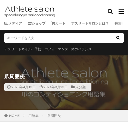
カテゴリー
メディア
ショップ
カート
アスリートサロンとは？
特集
タグ
★★★★★
★★★★☆
★★★☆☆
★★☆☆☆
★☆☆☆☆
スポーツ外来
アスリートネイル
予防
パフォーマンス
体のバランス
ランナー
三重県
京都府
佐賀県
兵庫県
北海道
千葉県
和歌山県
埼玉県
大分県
大阪府
奈良県
宮城県
宮崎県
富山県
爪周囲炎
山口県
山形県
山梨県
岐阜県
岡山県
2020年4月13日
2021年8月23日
未分類
岩手県
島根県
広島県
徳島県
愛媛県
愛知県
新潟県
東京都
栃木県
沖縄県
滋賀県
熊本県
石川県
神奈川県
福井県
福岡県
福島県
秋田県
群馬県
茨城県
HOME
用語集
爪周囲炎
長崎県
長野県
青森県
静岡県
香川県