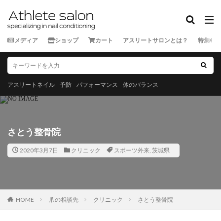
カテゴリー
メディア
ショップ
カート
アスリートサロンとは？
特集
タグ
★★★★★
★★★★☆
★★★☆☆
★★☆☆☆
スポーツ外来
ランナー
三重県
京都府
佐賀県
アスリートネイル
予防
パフォーマンス
体のバランス
北海道
千葉県
和歌山県
埼玉県
大分県
宮城県
宮崎県
富山県
山口県
山形県
山
岡山県
岩手県
島根県
広島県
徳島県
愛
さとう整骨院
新潟県
東京都
栃木県
沖縄県
滋賀県
熊
2020年3月7日
クリニック
スポーツ外来
,
茨城県
神奈川県
福井県
福岡県
福島県
秋田県
長崎県
長野県
青森県
静岡県
香川県
高
鹿児島県
HOME
爪の相談先
クリニック
さとう整骨院
検索