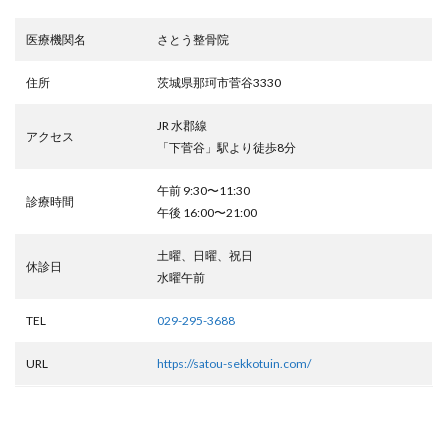
医療機関名
さとう整骨院
住所
茨城県那珂市菅谷3330
JR 水郡線
アクセス
「下菅谷」駅より徒歩8分
午前 9:30〜11:30
診療時間
午後 16:00〜21:00
土曜、日曜、祝日
休診日
水曜午前
TEL
029-295-3688
URL
https://satou-sekkotuin.com/