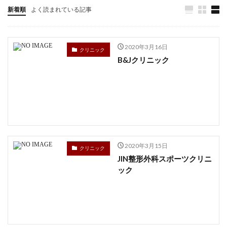
高知県
鳥取県
鹿児島県
新着順
よく読まれている記事
検索
2020年3月16日
クリニック
B&Jクリニック
2020年3月15日
クリニック
JIN整形外科スポーツクリニ
ック