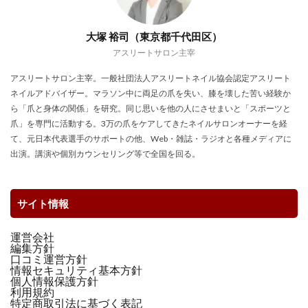
大塚 裕司（東京都千代田区）
アスリートサロン主宰
アスリートサロン主宰。一般社団法人アスリートネイル協会認定アスリート
ネイルアドバイザー。マラソン中に両足の爪を失い、膝を壊した苦い経験か
ら「爪と身体の関係」を研究。同じ思いを他の人にさせまいと「スポーツと
爪」を専門に活動する。3万の爪をケアしてきたネイルサロンオーナーを経
て、元日本代表選手のサポートの他、Web・雑誌・ラジオと各種メディアに
出演。講演や個別カウンセリング等で全国を回る。
サイト情報
運営会社
編集方針
口コミ運営方針
情報セキュリティ基本方針
個人情報保護方針
利用規約
特定商取引法に基づく表記