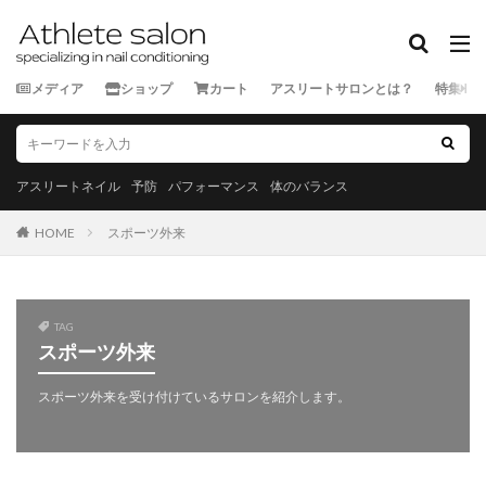
カテゴリー
メディア
ショップ
カート
アスリートサロンとは？
特集
タグ
★★★★★
★★★★☆
★★★☆☆
★★☆☆☆
★☆☆☆☆
スポーツ外来
アスリートネイル
予防
パフォーマンス
体のバランス
ランナー
三重県
京都府
佐賀県
兵庫県
HOME
スポーツ外来
北海道
千葉県
和歌山県
埼玉県
大分県
大阪府
奈良県
宮城県
宮崎県
富山県
山口県
山形県
山梨県
岐阜県
岡山県
TAG
岩手県
島根県
広島県
徳島県
愛媛県
スポーツ外来
愛知県
新潟県
東京都
栃木県
沖縄県
スポーツ外来を受け付けているサロンを紹介します。
滋賀県
熊本県
石川県
神奈川県
福井県
福岡県
福島県
秋田県
群馬県
茨城県
長崎県
長野県
青森県
静岡県
香川県