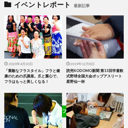
イベントレポート
最新記事
2020年4月30日
2019年12月8日
「素敵なフラスタイル」フラと健
読売KODOMO新聞 第13回学童軟
康のための爪講座。爪と重心で、
式野球全国大会ポップアスリート
フラはもっと美しくなる！
星野仙一杯