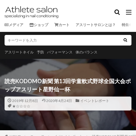
カテゴリー
メディア
ショップ
カート
アスリートサロンとは？
特集
タグ
★★★★★
★★★★☆
★★★☆☆
★★☆☆☆
★☆☆☆☆
スポーツ外来
アスリートネイル
予防
パフォーマンス
体のバランス
ランナー
三重県
京都府
佐賀県
兵庫県
北海道
千葉県
和歌山県
埼玉県
大分県
大阪府
奈良県
宮城県
宮崎県
富山県
読売KODOMO新聞 第13回学童軟式野球全国大会ポ
山口県
山形県
山梨県
岐阜県
岡山県
ップアスリート星野仙一杯
岩手県
島根県
広島県
徳島県
愛媛県
2019年12月8日
2020年4月24日
イベントレポート
愛知県
新潟県
東京都
栃木県
沖縄県
★☆☆☆☆
滋賀県
熊本県
石川県
神奈川県
福井県
福岡県
福島県
秋田県
群馬県
茨城県
長崎県
長野県
青森県
静岡県
香川県