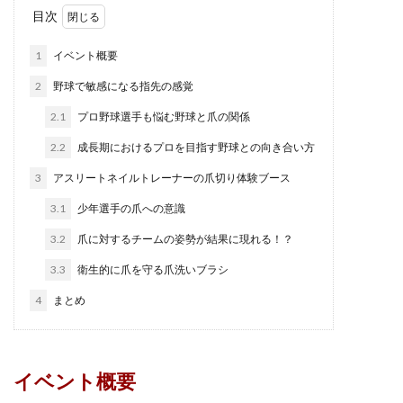
目次
1
イベント概要
2
野球で敏感になる指先の感覚
2.1
プロ野球選手も悩む野球と爪の関係
2.2
成長期におけるプロを目指す野球との向き合い方
3
アスリートネイルトレーナーの爪切り体験ブース
3.1
少年選手の爪への意識
3.2
爪に対するチームの姿勢が結果に現れる！？
3.3
衛生的に爪を守る爪洗いブラシ
4
まとめ
イベント概要