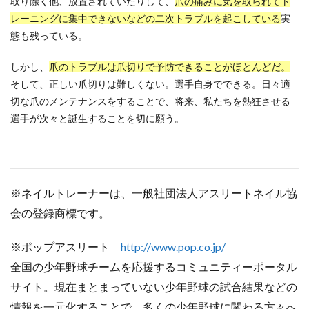
取り除く他、放置されていたりして、
爪の痛みに気を取られてト
レーニングに集中できないなどの二次トラブルを起こしている
実
態も残っている。
しかし、
爪のトラブルは爪切りで予防できることがほとんどだ。
そして、正しい爪切りは難しくない。選手自身でできる。日々適
切な爪のメンテナンスをすることで、将来、私たちを熱狂させる
選手が次々と誕生することを切に願う。
※ネイルトレーナーは、一般社団法人アスリートネイル協
会の登録商標です。
※ポップアスリート
http://www.
pop
.co.jp/
全国の少年野球チームを応援するコミュニティーポータル
サイト。現在まとまっていない少年野球の試合結果などの
情報を一元化することで、多くの少年野球に関わる方々へ