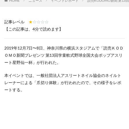
HOME
ニュース
イベントレポート
読売KODOMO新聞 第1
高知県
鳥取県
鹿児島県
検索
記事レベル
★
☆☆☆☆
【この記事は、4分で読めます】
2019年12月7日〜8日、神奈川県の横浜スタジアムで「読売ＫＯＤ
ＯＭＯ新聞プレゼンツ 第13回学童軟式野球全国大会ポップアスリ
ート星野仙一杯」が行われた。
本イベントでは、一般社団法人アスリートネイル協会のネイルト
レーナーによる「爪切り体験」が行われたので、その様子をレポ
ートする。