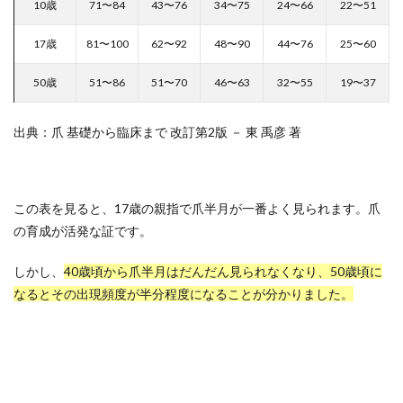
10歳
71〜84
43〜76
34〜75
24〜66
22〜51
17歳
81〜100
62〜92
48〜90
44〜76
25〜60
50歳
51〜86
51〜70
46〜63
32〜55
19〜37
出典：爪 基礎から臨床まで 改訂第2版 － 東 禹彦 著
この表を見ると、17歳の親指で爪半月が一番よく見られます。爪
の育成が活発な証です。
しかし、
40歳頃から爪半月はだんだん見られなくなり、50歳頃に
なるとその出現頻度が半分程度になることが分かりました。