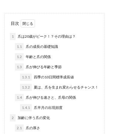
目次
1
爪は20歳がピーク！？その理由は？
1.1
爪の成長の基礎知識
1.2
年齢と爪の関係
1.3
爪が伸びる年齢と季節
1.3.1
四季の10日間標準成長値
1.3.2
夏は、爪を生まれ変わらせるチャンス！
1.4
爪が伸びる速さと、爪母の関係
1.4.1
爪半月の出現頻度
2
加齢に伴う爪の変化
2.1
爪の厚さ