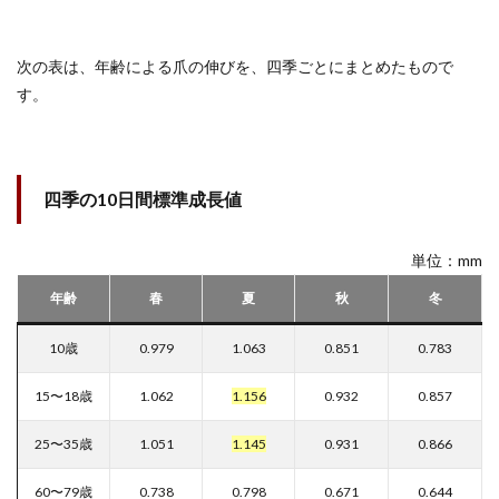
次の表は、年齢による爪の伸びを、四季ごとにまとめたもので
す。
四季の10日間標準成長値
単位：mm
年齢
春
夏
秋
冬
10歳
0.979
1.063
0.851
0.783
15〜18歳
1.062
1.156
0.932
0.857
25〜35歳
1.051
1.145
0.931
0.866
60〜79歳
0.738
0.798
0.671
0.644