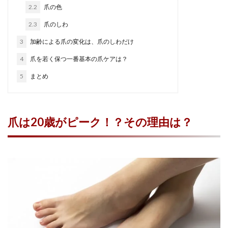
2.2
爪の色
2.3
爪のしわ
3
加齢による爪の変化は、爪のしわだけ
4
爪を若く保つ一番基本の爪ケアは？
5
まとめ
爪は20歳がピーク！？その理由は？