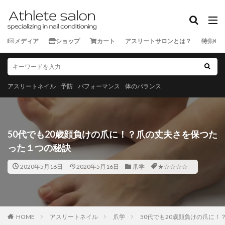
カテゴリー
メディア
ショップ
カート
アスリートサロンとは？
特集
タグ
★★★★★
★★★★☆
★★★☆☆
★★☆☆☆
★☆☆☆☆
スポーツ外来
アスリートネイル
予防
パフォーマンス
体のバランス
ランナー
三重県
京都府
佐賀県
兵庫県
北海道
千葉県
和歌山県
埼玉県
大分県
大阪府
奈良県
宮城県
宮崎県
富山県
50代でも20歳顔負けの爪に！？爪の丈夫さを保つた
山口県
山形県
山梨県
岐阜県
岡山県
った１つの秘訣
岩手県
島根県
広島県
徳島県
愛媛県
2020年5月16日
2020年5月16日
爪学
★☆☆☆☆
愛知県
新潟県
東京都
栃木県
沖縄県
滋賀県
熊本県
石川県
神奈川県
福井県
福岡県
福島県
秋田県
群馬県
茨城県
HOME
長崎県
アスリートネイル
長野県
青森県
爪学
静岡県
50代でも20歳顔負けの爪に
香川県