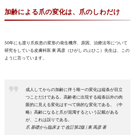
加齢による爪の変化は、爪のしわだけ
50年にも渡り爪疾患の変形の発生機序、原因、治療法等について
研究をしている皮膚科医 東 禹彦（ひがし のぶひこ）先生は、この
ように言っています。
成人してからの加齢に伴う唯一の変化は縦条が目立
つことだけである。高齢者に出現する縦条以外の肉
眼的に見える変化はすべて病的な変化である。（中
略）高齢になると爪が混濁するという記載がある
が、これは誤りである。
爪 基礎から臨床まで 改訂第2版 | 東 禹彦 著