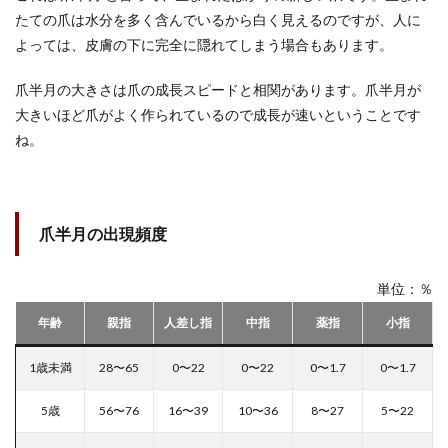
たての爪は水分を多く含んでいるから白く見えるのですが、人に
よっては、皮膚の下に完全に隠れてしまう場合もあります。
爪半月の大きさは爪の成長スピードと相関があります。爪半月が
大きいほど爪がよく作られているので成長が速いということです
ね。
爪半月の出現頻度
単位：％
年齢
親指
人差し指
中指
薬指
小指
1歳未満
28〜65
0〜22
0〜22
0〜1.7
0〜1.7
5歳
56〜76
16〜39
10〜36
8〜27
5〜22